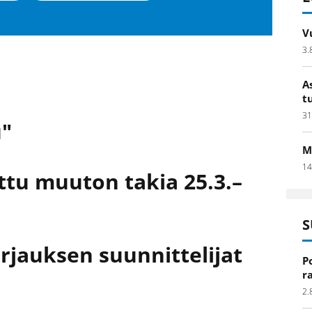
V
3.
A
t
31
u"
M
14
jettu muuton takia 25.3.–
S
rjauksen suunnittelijat
P
r
2.