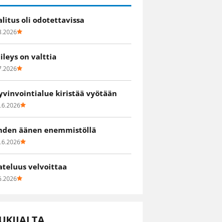
alitus oli odotettavissa
8.2026
iileys on valttia
7.2026
yvinvointialue kiristää vyötään
.6.2026
hden äänen enemmistöllä
.6.2026
ateluus velvoittaa
6.2026
UKIJALTA