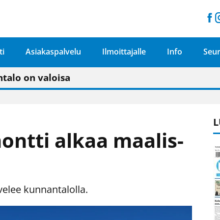
ti
Asiakaspalvelu
Ilmoittajalle
Info
Seur
n pitäisi näkyä hieman parempana painojäljen 
talo on valoisa
ämässä uudelleen keskustavisiotyön”
tu elämään omavaraisemmin kuin kaupungissa"
L
ontti alkaa maalis-
velee kunnantalolla.