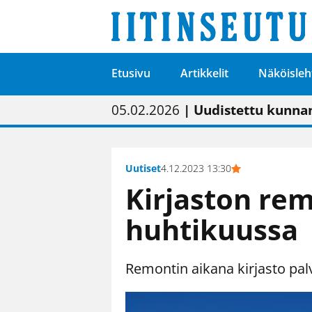
Etusivu
Artikkelit
Näköisleh
01.02.2026
05.02.2026
23.04.2026
| Painon vaihtumise
| Uudistettu kunnan
| “Olemme käynnist
09.05.2026
| "Maalla on totut
Uutiset
4.12.2023 13:30
Kirjaston rem
huhtikuussa
Remontin aikana kirjasto pal