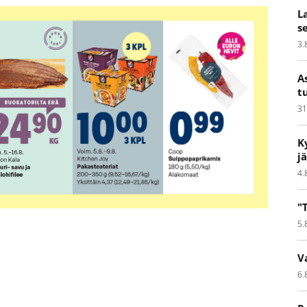
L
s
3.
A
t
31
K
j
4.
"
5.
V
6.