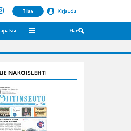
Tilaa
Kirjaudu
Hae
apalsta
laatuna lehdessä
UE NÄKÖISLEHTI