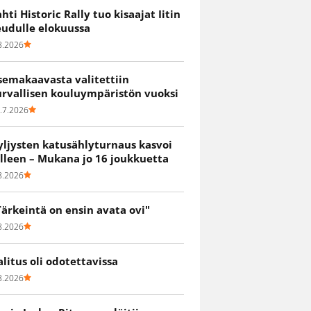
ahti Historic Rally tuo kisaajat Iitin
eudulle elokuussa
8.2026
semakaavasta valitettiin
urvallisen kouluympäristön vuoksi
.7.2026
yljysten katusählyturnaus kasvoi
älleen – Mukana jo 16 joukkuetta
8.2026
Tärkeintä on ensin avata ovi"
8.2026
alitus oli odotettavissa
8.2026