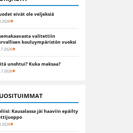
uodet eivät ole veljeksiä
8.2026
semakaavasta valitettiin
urvallisen kouluympäristön vuoksi
.7.2026
itä unohtui? Kuka maksaa?
.7.2026
UOSITUIMMAT
oliisi: Kausalassa jäi haaviin epäilty
attijuoppo
8.2026