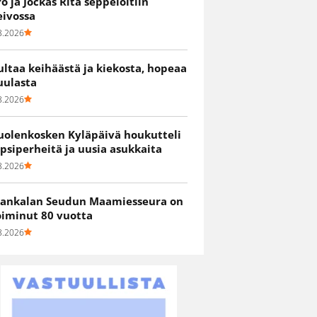
ro ja Jockas Rita seppelöitiin
eivossa
8.2026
ultaa keihäästä ja kiekosta, hopeaa
uulasta
8.2026
uolenkosken Kyläpäivä houkutteli
apsiperheitä ja uusia asukkaita
8.2026
ankalan Seudun Maamiesseura on
oiminut 80 vuotta
8.2026