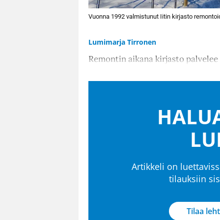
Vuonna 1992 valmistunut Iitin kirjasto remontoi
Lumimarja Tirronen
Remontin aikana kirjasto palvelee
HALUA
LU
Artikkeli on luettaviss
tilauksiin s
Tilaa leht