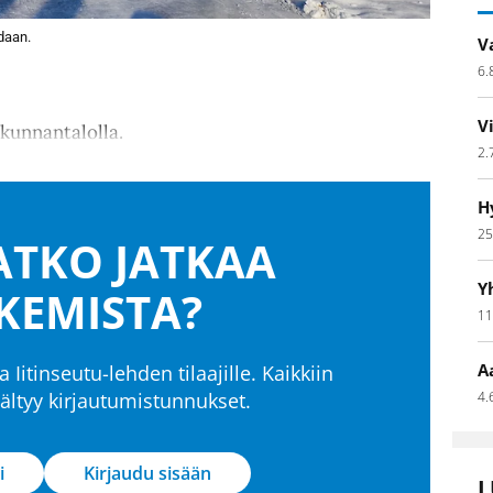
daan.
V
6.
V
 kunnantalolla.
2.
H
25
TKO JATKAA
Y
KEMISTA?
11
A
a Iitinseutu-lehden tilaajille. Kaikkiin
isältyy kirjautumistunnukset.
4.
i
Kirjaudu sisään
L