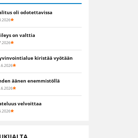
alitus oli odotettavissa
8.2026
iileys on valttia
7.2026
yvinvointialue kiristää vyötään
.6.2026
hden äänen enemmistöllä
.6.2026
ateluus velvoittaa
6.2026
UKIJALTA