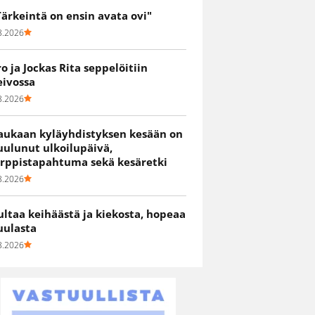
Tärkeintä on ensin avata ovi"
8.2026
ro ja Jockas Rita seppelöitiin
eivossa
8.2026
aukaan kyläyhdistyksen kesään on
uulunut ulkoilupäivä,
irppistapahtuma sekä kesäretki
8.2026
ultaa keihäästä ja kiekosta, hopeaa
uulasta
8.2026