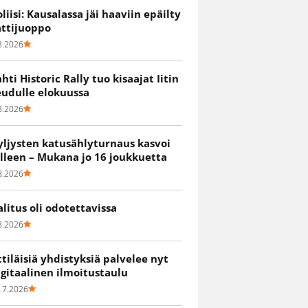
oliisi: Kausalassa jäi haaviin epäilty
attijuoppo
8.2026
ahti Historic Rally tuo kisaajat Iitin
eudulle elokuussa
8.2026
yljysten katusählyturnaus kasvoi
älleen – Mukana jo 16 joukkuetta
8.2026
alitus oli odotettavissa
8.2026
ittiläisiä yhdistyksiä palvelee nyt
igitaalinen ilmoitustaulu
.7.2026