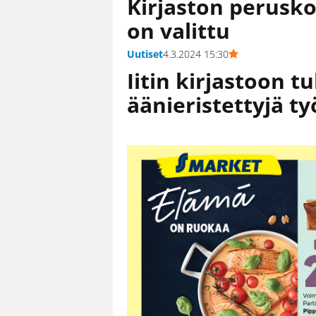
Kirjaston perusko
on valittu
Uutiset
4.3.2024 15:30
Iitin kirjastoon 
äänieristettyjä ty