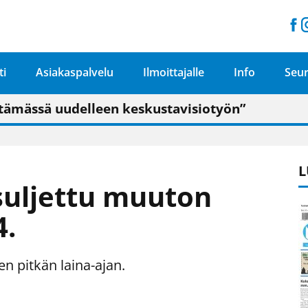
ti
Asiakaspalvelu
Ilmoittajalle
Info
Seur
n pitäisi näkyä hieman parempana painojäljen 
talo on valoisa
ämässä uudelleen keskustavisiotyön”
tu elämään omavaraisemmin kuin kaupungissa"
L
o suljettu muuton
4.
ien pitkän laina-ajan.