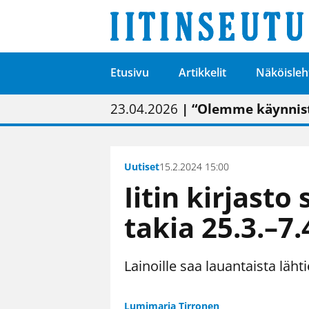
Etusivu
Artikkelit
Näköisleh
01.02.2026
05.02.2026
23.04.2026
| Painon vaihtumise
| Uudistettu kunnan
| “Olemme käynnist
09.05.2026
| "Maalla on totut
Uutiset
15.2.2024 15:00
Iitin kirjast
takia 25.3.–7.
Lainoille saa lauantaista läht
Lumimarja Tirronen