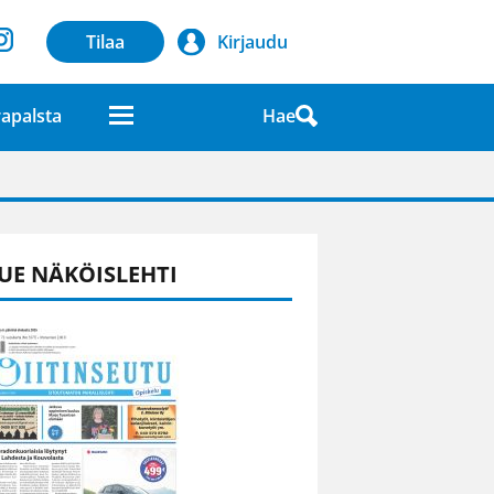
Tilaa
Kirjaudu
Hae
apalsta
laatuna lehdessä
UE NÄKÖISLEHTI