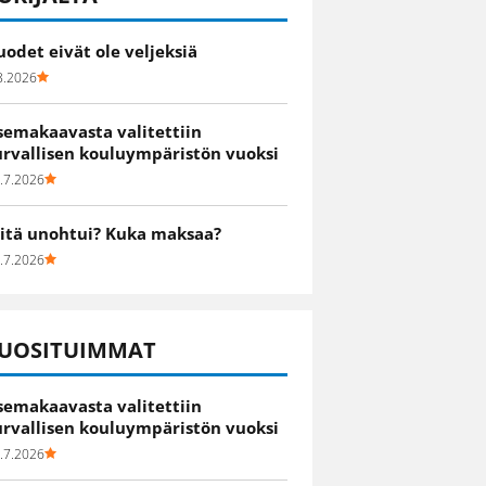
uodet eivät ole veljeksiä
8.2026
semakaavasta valitettiin
urvallisen kouluympäristön vuoksi
.7.2026
itä unohtui? Kuka maksaa?
.7.2026
UOSITUIMMAT
semakaavasta valitettiin
urvallisen kouluympäristön vuoksi
.7.2026