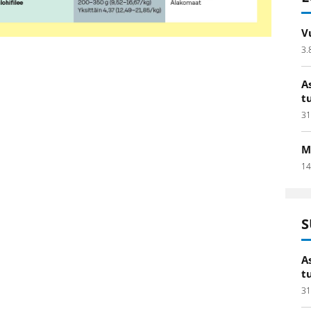
V
3.
A
t
31
M
14
S
A
t
31