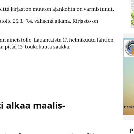
, että kirjaston muuton ajankohta on varmistunut.
lle 25.3.–7.4. välisenä aikana. Kirjasto on
jan aineistolle. Lauantaista 17. helmikuuta lähtien
saa pitää 13. toukokuuta saakka.
i alkaa maalis-
P