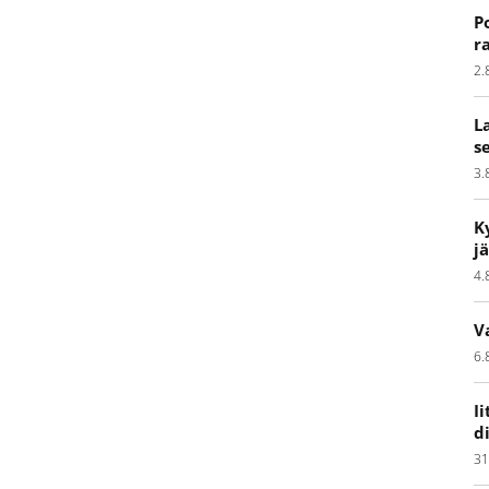
P
r
2.
L
s
3.
K
j
4.
V
6.
I
d
31