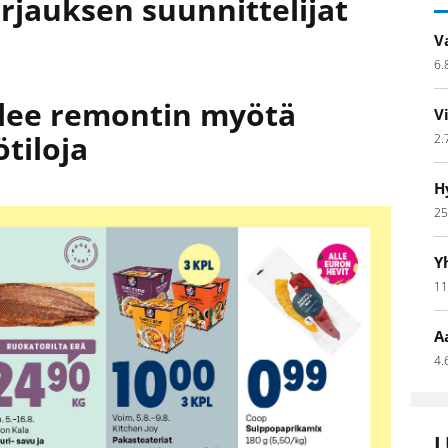
rjauksen suunnittelijat
V
6.
tulee remontin myötä
V
ötiloja
2.
H
25
Y
11
A
4.
L