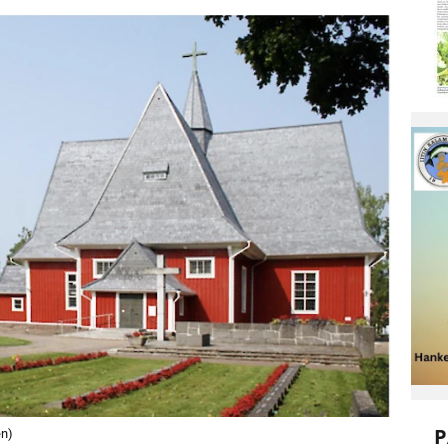
P
en)