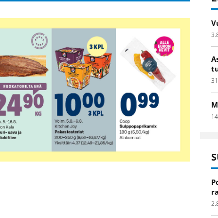
V
3.
A
t
31
M
14
S
P
r
2.