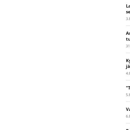
L
s
3.
A
t
31
K
j
4.
"
5.
V
6.