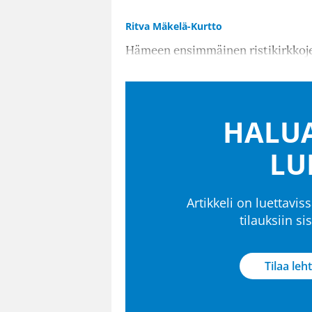
Ritva Mäkelä-Kurtto
Hämeen ensimmäinen ristikirkkojen
HALUA
LU
Artikkeli on luettaviss
tilauksiin s
Tilaa leht