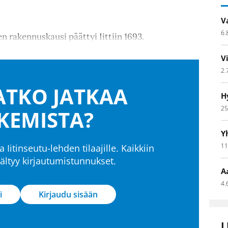
V
6.
 rakennuskausi päättyi Iittiin 1693.
V
2.
TKO JATKAA
H
25
KEMISTA?
Y
11
a Iitinseutu-lehden tilaajille. Kaikkiin
isältyy kirjautumistunnukset.
A
4.
i
Kirjaudu sisään
L