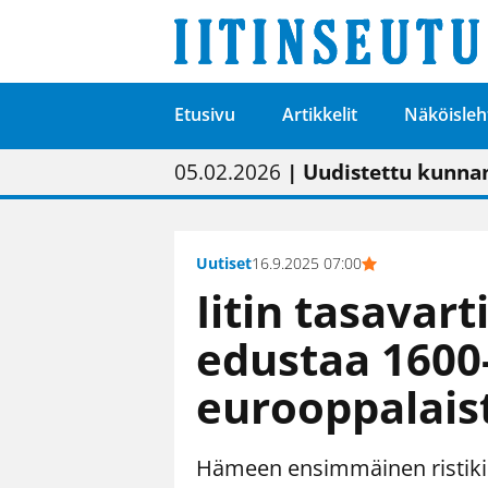
Etusivu
Artikkelit
Näköisleh
01.02.2026
05.02.2026
23.04.2026
| Painon vaihtumise
| Uudistettu kunnan
| “Olemme käynnist
09.05.2026
| "Maalla on totut
Uutiset
16.9.2025 07:00
Iitin tasavart
edustaa 1600
eurooppalais
Hämeen ensimmäinen ristikirk