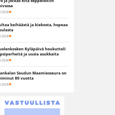
ro ja Jockas Rita seppelöitiin
eivossa
8.2026
ultaa keihäästä ja kiekosta, hopeaa
uulasta
8.2026
uolenkosken Kyläpäivä houkutteli
apsiperheitä ja uusia asukkaita
8.2026
ankalan Seudun Maamiesseura on
oiminut 80 vuotta
8.2026