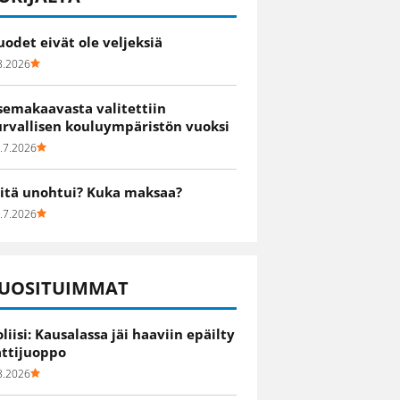
uodet eivät ole veljeksiä
8.2026
semakaavasta valitettiin
urvallisen kouluympäristön vuoksi
.7.2026
itä unohtui? Kuka maksaa?
.7.2026
UOSITUIMMAT
oliisi: Kausalassa jäi haaviin epäilty
attijuoppo
8.2026