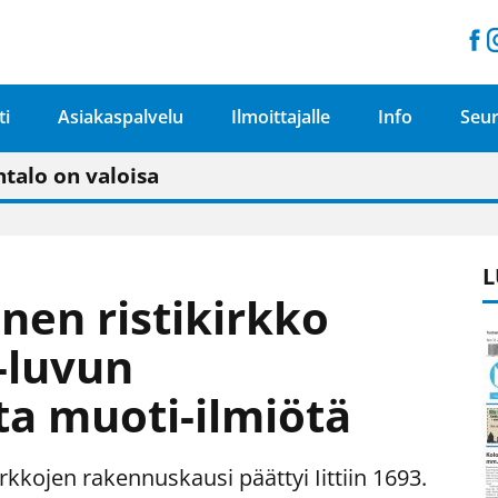
ti
Asiakaspalvelu
Ilmoittajalle
Info
Seur
n pitäisi näkyä hieman parempana painojäljen 
talo on valoisa
ämässä uudelleen keskustavisiotyön”
tu elämään omavaraisemmin kuin kaupungissa"
L
inen ristikirkko
-luvun
ta muoti-ilmiötä
kojen rakennuskausi päättyi Iittiin 1693.