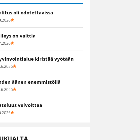
alitus oli odotettavissa
8.2026
iileys on valttia
7.2026
yvinvointialue kiristää vyötään
.6.2026
hden äänen enemmistöllä
.6.2026
ateluus velvoittaa
6.2026
UKIJALTA