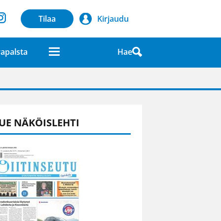
Tilaa
Kirjaudu
Hae
apalsta
laatuna lehdessä
UE NÄKÖISLEHTI