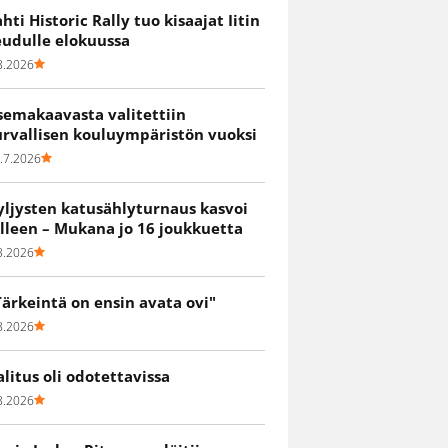
ahti Historic Rally tuo kisaajat Iitin
eudulle elokuussa
8.2026
semakaavasta valitettiin
urvallisen kouluympäristön vuoksi
.7.2026
yljysten katusählyturnaus kasvoi
älleen – Mukana jo 16 joukkuetta
8.2026
Tärkeintä on ensin avata ovi"
8.2026
alitus oli odotettavissa
8.2026