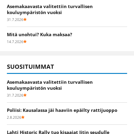
Asemakaavasta valitettiin turvallisen
kouluympäristön vuoksi
31.7.2026
Mitä unohtui? Kuka maksaa?
14.7.2026
SUOSITUIMMAT
Asemakaavasta valitettiin turvallisen
kouluympäristön vuoksi
31.7.2026
Poliisi: Kausalassa jäi haaviin epäilty rattijuoppo
2.8.2026
Lahti Historic Rally tuo kisaajat Iitin seudulle