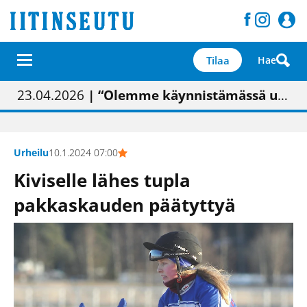
Tilaa
Hae
01.02.2026
05.02.2026
23.04.2026
| Painon vaihtumisen pitäisi näkyä hieman parempana painojäljen laatuna lehdessä
| Uudistettu kunnantalo on valoisa
| “Olemme käynnistämässä uudelleen keskustavisiotyön”
09.05.2026
| "Maalla on totuttu elämään omavaraisemmin kuin kaupungissa"
Urheilu
10.1.2024 07:00
Kiviselle lähes tupla
pakkaskauden päätyttyä