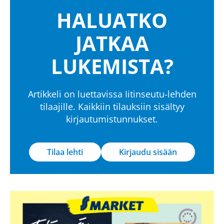
HALUATKO
JATKAA
LUKEMISTA?
Artikkeli on luettavissa Iitinseutu-lehden
tilaajille. Kaikkiin tilauksiin sisältyy
kirjautumistunnukset.
Tilaa lehti
Kirjaudu sisään