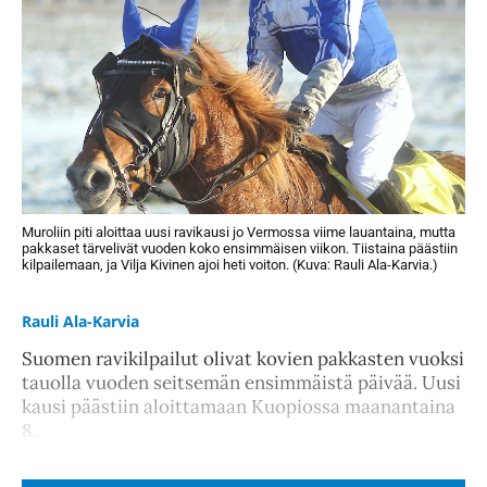
Muroliin piti aloittaa uusi ravikausi jo Vermossa viime lauantaina, mutta
pakkaset tärvelivät vuoden koko ensimmäisen viikon. Tiistaina päästiin
kilpailemaan, ja Vilja Kivinen ajoi heti voiton. (Kuva: Rauli Ala-Karvia.)
Rauli Ala-Karvia
Suomen ravikilpailut olivat kovien pakkasten vuoksi
tauolla vuoden seitsemän ensimmäistä päivää. Uusi
kausi päästiin aloittamaan Kuopiossa maanantaina
8.