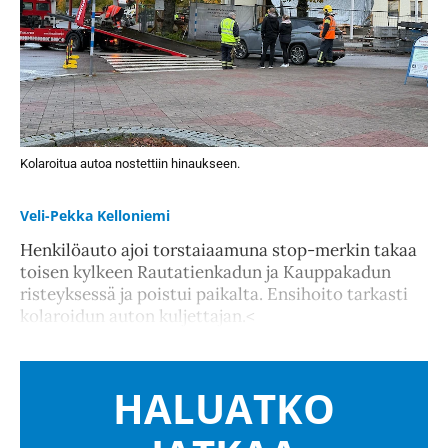
Kolaroitua autoa nostettiin hinaukseen.
Veli-Pekka Kelloniemi
Henkilöauto ajoi torstaiaamuna stop-merkin takaa
toisen kylkeen Rautatienkadun ja Kauppakadun
risteyksessä ja poistui paikalta. Ensihoito tarkasti
kolaroidun auton kuljettajan.<
HALUATKO