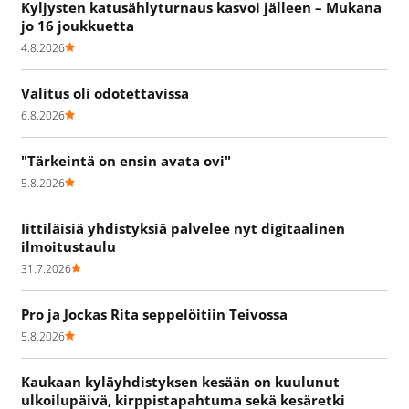
Kyljysten katusählyturnaus kasvoi jälleen – Mukana
jo 16 joukkuetta
4.8.2026
Valitus oli odotettavissa
6.8.2026
"Tärkeintä on ensin avata ovi"
5.8.2026
Iittiläisiä yhdistyksiä palvelee nyt digitaalinen
ilmoitustaulu
31.7.2026
Pro ja Jockas Rita seppelöitiin Teivossa
5.8.2026
Kaukaan kyläyhdistyksen kesään on kuulunut
ulkoilupäivä, kirppistapahtuma sekä kesäretki