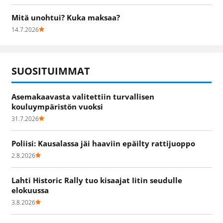
Mitä unohtui? Kuka maksaa?
14.7.2026
SUOSITUIMMAT
Asemakaavasta valitettiin turvallisen
kouluympäristön vuoksi
31.7.2026
Poliisi: Kausalassa jäi haaviin epäilty rattijuoppo
2.8.2026
Lahti Historic Rally tuo kisaajat Iitin seudulle
elokuussa
3.8.2026