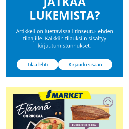
JATKAA
LUKEMISTA?
Artikkeli on luettavissa Iitinseutu-lehden
tilaajille. Kaikkiin tilauksiin sisältyy
kirjautumistunnukset.
Tilaa lehti
Kirjaudu sisään