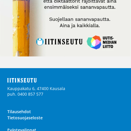
Kauppakatu 6, 47400 Kausala
puh. 0400 857 577
Tilausehdot
Tietosuojaseloste
Evästevalinnat