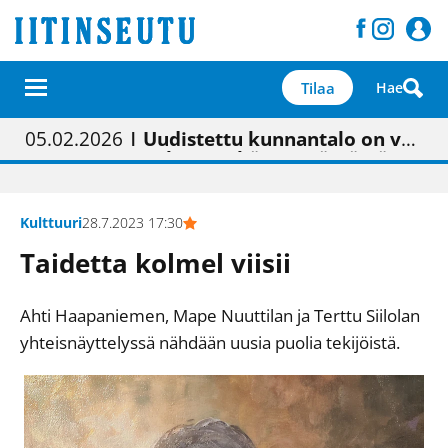
Tilaa
Hae
01.02.2026
05.02.2026
23.04.2026
| Painon vaihtumisen pitäisi näkyä hieman parempana painojäljen laatuna lehdessä
| Uudistettu kunnantalo on valoisa
| “Olemme käynnistämässä uudelleen keskustavisiotyön”
09.05.2026
| "Maalla on totuttu elämään omavaraisemmin kuin kaupungissa"
Kulttuuri
28.7.2023 17:30
Taidetta kolmel viisii
Ahti Haapaniemen, Mape Nuuttilan ja Terttu Siilolan
yhteisnäyttelyssä nähdään uusia puolia tekijöistä.