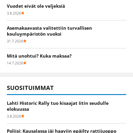
Vuodet eivät ole veljeksiä
3.8.2026
Asemakaavasta valitettiin turvallisen
kouluympäristön vuoksi
31.7.2026
Mitä unohtui? Kuka maksaa?
14.7.2026
SUOSITUIMMAT
Lahti Historic Rally tuo kisaajat Iitin seudulle
elokuussa
3.8.2026
Poliisi: Kausalassa jäi haaviin epäilty rattijuoppo