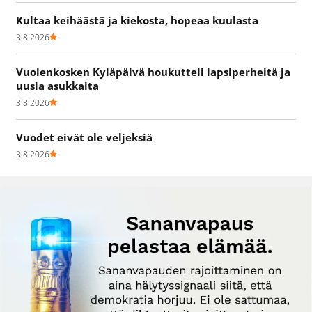
Kultaa keihäästä ja kiekosta, hopeaa kuulasta
3.8.2026
Vuolenkosken Kyläpäivä houkutteli lapsiperheitä ja
uusia asukkaita
3.8.2026
Vuodet eivät ole veljeksiä
3.8.2026