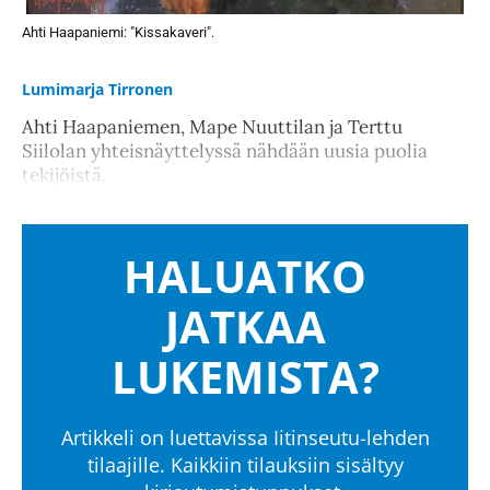
Ahti Haapaniemi: "Kissakaveri".
Lumimarja Tirronen
Ahti Haapaniemen, Mape Nuuttilan ja Terttu
Siilolan yhteisnäyttelyssä nähdään uusia puolia
tekijöistä.
HALUATKO
JATKAA
LUKEMISTA?
Artikkeli on luettavissa Iitinseutu-lehden
tilaajille. Kaikkiin tilauksiin sisältyy