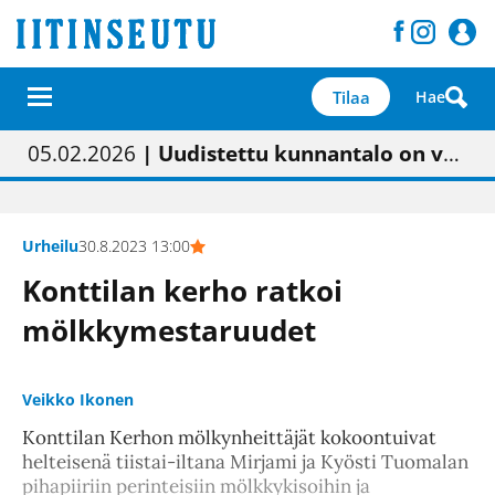
Tilaa
Hae
01.02.2026
05.02.2026
23.04.2026
| Painon vaihtumisen pitäisi näkyä hieman parempana painojäljen laatuna lehdessä
| Uudistettu kunnantalo on valoisa
| “Olemme käynnistämässä uudelleen keskustavisiotyön”
09.05.2026
| "Maalla on totuttu elämään omavaraisemmin kuin kaupungissa"
Urheilu
30.8.2023 13:00
Konttilan kerho ratkoi
mölkkymestaruudet
Veikko Ikonen
Konttilan Kerhon mölkynheittäjät kokoontuivat
helteisenä tiistai-iltana Mirjami ja Kyösti Tuomalan
pihapiiriin perinteisiin mölkkykisoihin ja