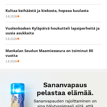
Kultaa keihäästä ja kiekosta, hopeaa kuulasta
3.8.2026
Vuolenkosken Kyläpäivä houkutteli lapsiperheitä ja
uusia asukkaita
3.8.2026
Mankalan Seudun Maamiesseura on toiminut 80
vuotta
2.8.2026