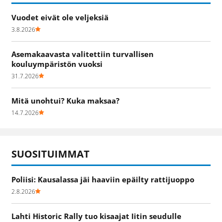
Vuodet eivät ole veljeksiä
3.8.2026
Asemakaavasta valitettiin turvallisen
kouluympäristön vuoksi
31.7.2026
Mitä unohtui? Kuka maksaa?
14.7.2026
SUOSITUIMMAT
Poliisi: Kausalassa jäi haaviin epäilty rattijuoppo
2.8.2026
Lahti Historic Rally tuo kisaajat Iitin seudulle