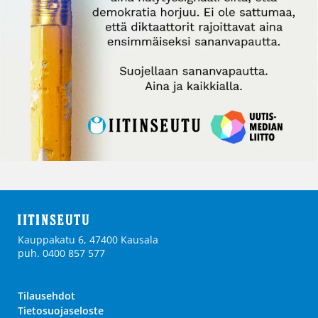
Kauppakatu 6, 47400 Kausala
puh. 0400 857 577
Tilausehdot
Tietosuojaseloste