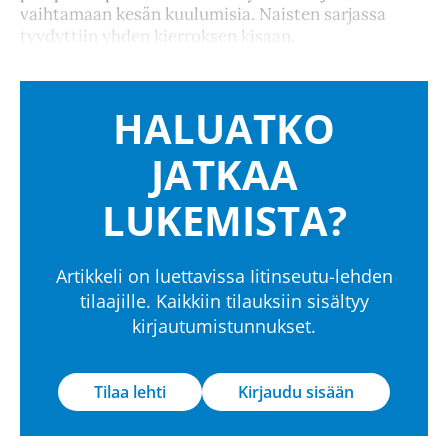
vaihtamaan kesän kuulumisia. Naisten sarjassa
tyydyttiin yhden kierroksen kisaan.
HALUATKO
JATKAA
LUKEMISTA?
Artikkeli on luettavissa Iitinseutu-lehden
tilaajille. Kaikkiin tilauksiin sisältyy
kirjautumistunnukset.
Tilaa lehti
Kirjaudu sisään