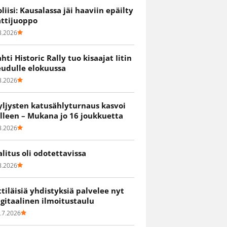
oliisi: Kausalassa jäi haaviin epäilty
attijuoppo
8.2026
ahti Historic Rally tuo kisaajat Iitin
eudulle elokuussa
8.2026
yljysten katusählyturnaus kasvoi
älleen – Mukana jo 16 joukkuetta
8.2026
alitus oli odotettavissa
8.2026
ittiläisiä yhdistyksiä palvelee nyt
igitaalinen ilmoitustaulu
.7.2026