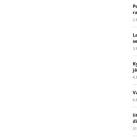
P
r
2.
L
s
3.
K
j
4.
V
6.
I
d
31