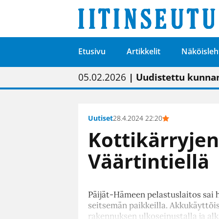
Etusivu
Artikkelit
Näköisleh
01.02.2026
05.02.2026
23.04.2026
| Painon vaihtumise
| Uudistettu kunnan
| “Olemme käynnist
09.05.2026
| "Maalla on totut
Uutiset
28.4.2024 22:20
Kottikärryjen
Väärtintiellä
Päijät-Hämeen pelastuslaitos sai hä
seitsemän paikkeilla. Akkukäyttöis
rakennuksen ulkoseinustalla ja al