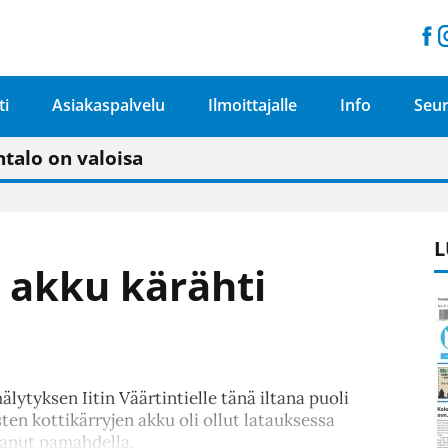
ti
Asiakaspalvelu
Ilmoittajalle
Info
Seur
n pitäisi näkyä hieman parempana painojäljen 
talo on valoisa
ämässä uudelleen keskustavisiotyön”
tu elämään omavaraisemmin kuin kaupungissa"
L
 akku kärähti
lytyksen Iitin Väärtintielle tänä iltana puoli
ten kottikärryjen akku oli ollut latauksessa
kanut pamahdella.