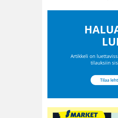
HALUA
LU
Artikkeli on luettaviss
tilauksiin s
Tilaa leht