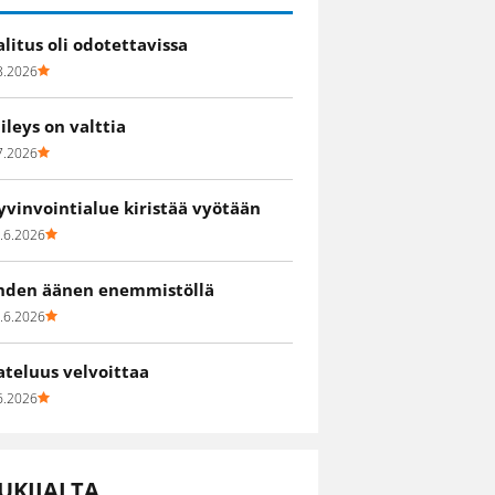
alitus oli odotettavissa
8.2026
iileys on valttia
7.2026
yvinvointialue kiristää vyötään
.6.2026
hden äänen enemmistöllä
.6.2026
ateluus velvoittaa
6.2026
UKIJALTA