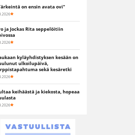
Tärkeintä on ensin avata ovi"
8.2026
ro ja Jockas Rita seppelöitiin
eivossa
8.2026
aukaan kyläyhdistyksen kesään on
uulunut ulkoilupäivä,
irppistapahtuma sekä kesäretki
8.2026
ultaa keihäästä ja kiekosta, hopeaa
uulasta
8.2026