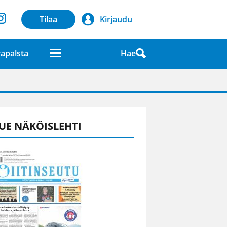
Tilaa
Kirjaudu
Hae
apalsta
laatuna lehdessä
UE NÄKÖISLEHTI