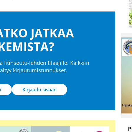
TKO JATKAA
KEMISTA?
a Iitinseutu-lehden tilaajille. Kaikkiin
isältyy kirjautumistunnukset.
i
Kirjaudu sisään
P