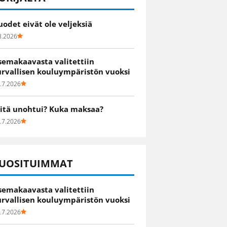
uodet eivät ole veljeksiä
8.2026
semakaavasta valitettiin
urvallisen kouluympäristön vuoksi
.7.2026
itä unohtui? Kuka maksaa?
.7.2026
UOSITUIMMAT
semakaavasta valitettiin
urvallisen kouluympäristön vuoksi
.7.2026