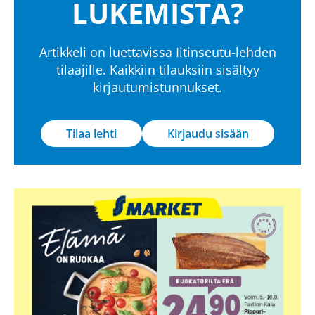
LUKEMISTA?
Artikkeli on luettavissa Iitinseutu-lehden
tilaajille. Kaikkiin tilauksiin sisältyy
kirjautumistunnukset.
Tilaa lehti
Kirjaudu sisään