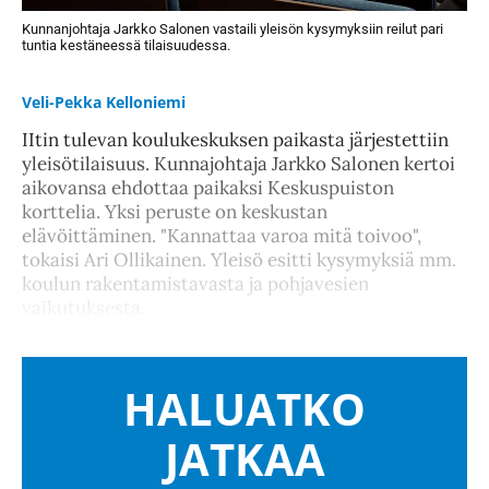
Kunnanjohtaja Jarkko Salonen vastaili yleisön kysymyksiin reilut pari
tuntia kestäneessä tilaisuudessa.
Veli-Pekka Kelloniemi
IItin tulevan koulukeskuksen paikasta järjestettiin
yleisötilaisuus. Kunnajohtaja Jarkko Salonen kertoi
aikovansa ehdottaa paikaksi Keskuspuiston
korttelia. Yksi peruste on keskustan
elävöittäminen. "Kannattaa varoa mitä toivoo",
tokaisi Ari Ollikainen. Yleisö esitti kysymyksiä mm.
koulun rakentamistavasta ja pohjavesien
vaikutuksesta.
HALUATKO
JATKAA