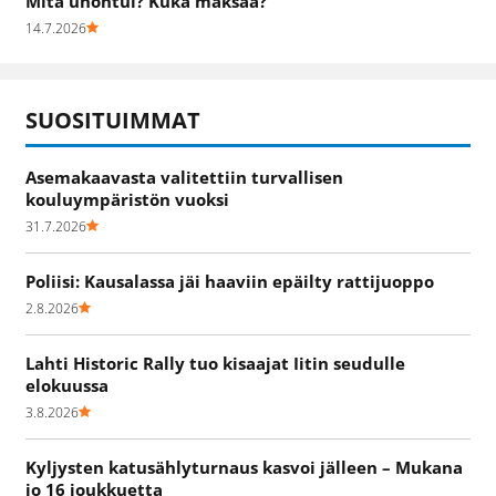
Mitä unohtui? Kuka maksaa?
14.7.2026
SUOSITUIMMAT
Asemakaavasta valitettiin turvallisen
kouluympäristön vuoksi
31.7.2026
Poliisi: Kausalassa jäi haaviin epäilty rattijuoppo
2.8.2026
Lahti Historic Rally tuo kisaajat Iitin seudulle
elokuussa
3.8.2026
Kyljysten katusählyturnaus kasvoi jälleen – Mukana
jo 16 joukkuetta