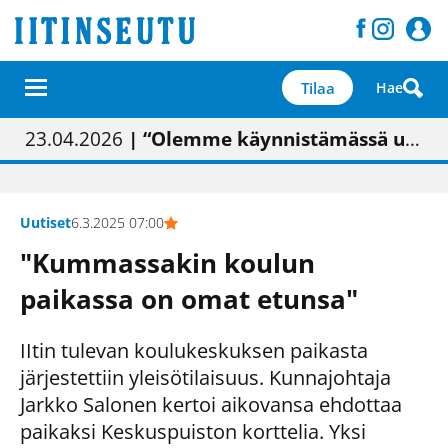
Tilaa
Hae
01.02.2026
05.02.2026
23.04.2026
| Painon vaihtumisen pitäisi näkyä hieman parempana painojäljen laatuna lehdessä
| Uudistettu kunnantalo on valoisa
| “Olemme käynnistämässä uudelleen keskustavisiotyön”
09.05.2026
| "Maalla on totuttu elämään omavaraisemmin kuin kaupungissa"
Uutiset
6.3.2025 07:00
"Kummassakin koulun
paikassa on omat etunsa"
IItin tulevan koulukeskuksen paikasta
järjestettiin yleisötilaisuus. Kunnajohtaja
Jarkko Salonen kertoi aikovansa ehdottaa
paikaksi Keskuspuiston korttelia. Yksi