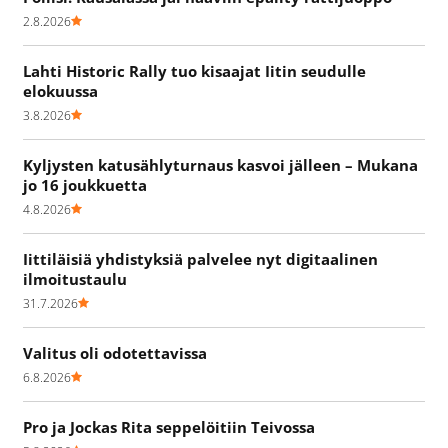
2.8.2026
Lahti Historic Rally tuo kisaajat Iitin seudulle
elokuussa
3.8.2026
Kyljysten katusählyturnaus kasvoi jälleen – Mukana
jo 16 joukkuetta
4.8.2026
Iittiläisiä yhdistyksiä palvelee nyt digitaalinen
ilmoitustaulu
31.7.2026
Valitus oli odotettavissa
6.8.2026
Pro ja Jockas Rita seppelöitiin Teivossa