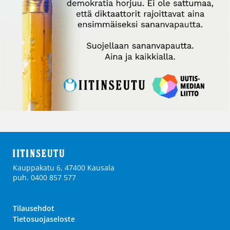
Kauppakatu 6, 47400 Kausala
puh. 0400 857 577
Tilausehdot
Tietosuojaseloste