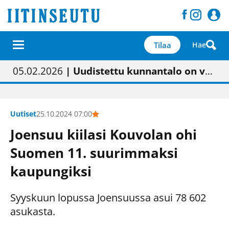
Tilaa
Hae
01.02.2026
05.02.2026
23.04.2026
| Painon vaihtumisen pitäisi näkyä hieman parempana painojäljen laatuna lehdessä
| Uudistettu kunnantalo on valoisa
| “Olemme käynnistämässä uudelleen keskustavisiotyön”
09.05.2026
| "Maalla on totuttu elämään omavaraisemmin kuin kaupungissa"
Uutiset
25.10.2024 07:00
Joensuu kiilasi Kouvolan ohi
Suomen 11. suurimmaksi
kaupungiksi
Syyskuun lopussa Joensuussa asui 78 602
asukasta.