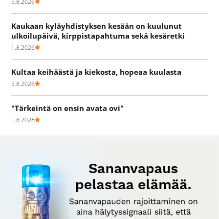
5.8.2026
Kaukaan kyläyhdistyksen kesään on kuulunut
ulkoilupäivä, kirppistapahtuma sekä kesäretki
1.8.2026
Kultaa keihäästä ja kiekosta, hopeaa kuulasta
3.8.2026
"Tärkeintä on ensin avata ovi"
5.8.2026