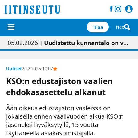
Tilaa
Hae
01.02.2026
05.02.2026
23.04.2026
| Painon vaihtumisen pitäisi näkyä hieman parempana painojäljen laatuna lehdessä
| Uudistettu kunnantalo on valoisa
| “Olemme käynnistämässä uudelleen keskustavisiotyön”
09.05.2026
| "Maalla on totuttu elämään omavaraisemmin kuin kaupungissa"
Uutiset
20.2.2025 10:07
KSO:n edustajiston vaalien
ehdokasasettelu alkanut
Äänioikeus edustajiston vaaleissa on
jokaisella ennen vaalivuoden alkua KSO:n
jäseneksi hyväksytyllä, 15 vuotta
täyttäneellä asiakasomistajalla.