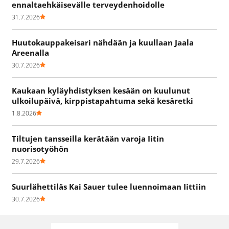
ennaltaehkäisevälle terveydenhoidolle
31.7.2026
Huutokauppakeisari nähdään ja kuullaan Jaala
Areenalla
30.7.2026
Kaukaan kyläyhdistyksen kesään on kuulunut
ulkoilupäivä, kirppistapahtuma sekä kesäretki
1.8.2026
Tiltujen tansseilla kerätään varoja Iitin
nuorisotyöhön
29.7.2026
Suurlähettiläs Kai Sauer tulee luennoimaan Iittiin
30.7.2026