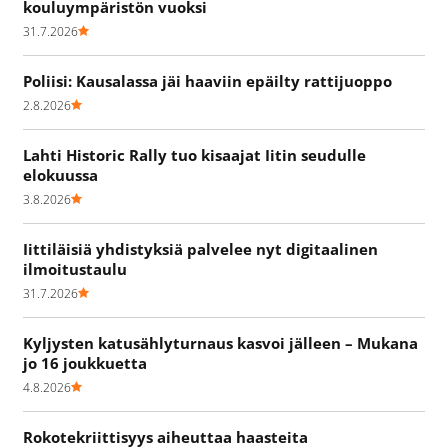
kouluympäristön vuoksi
31.7.2026
Poliisi: Kausalassa jäi haaviin epäilty rattijuoppo
2.8.2026
Lahti Historic Rally tuo kisaajat Iitin seudulle
elokuussa
3.8.2026
Iittiläisiä yhdistyksiä palvelee nyt digitaalinen
ilmoitustaulu
31.7.2026
Kyljysten katusählyturnaus kasvoi jälleen – Mukana
jo 16 joukkuetta
4.8.2026
Rokotekriittisyys aiheuttaa haasteita