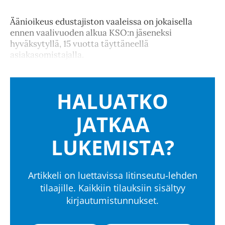
Äänioikeus edustajiston vaaleissa on jokaisella
ennen vaalivuoden alkua KSO:n jäseneksi
hyväksytyllä, 15 vuotta täyttäneellä
asiakasomistajalla.
HALUATKO
JATKAA
LUKEMISTA?
Artikkeli on luettavissa Iitinseutu-lehden
tilaajille. Kaikkiin tilauksiin sisältyy
kirjautumistunnukset.