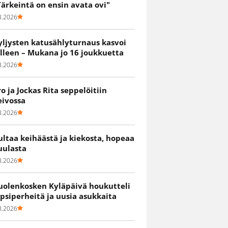
Tärkeintä on ensin avata ovi"
8.2026
yljysten katusählyturnaus kasvoi
älleen – Mukana jo 16 joukkuetta
8.2026
ro ja Jockas Rita seppelöitiin
eivossa
8.2026
ultaa keihäästä ja kiekosta, hopeaa
uulasta
8.2026
uolenkosken Kyläpäivä houkutteli
apsiperheitä ja uusia asukkaita
8.2026