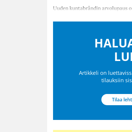
Uuden kuntabrändin arvolupaus o
HALUA
LU
Artikkeli on luettaviss
tilauksiin s
Tilaa leht