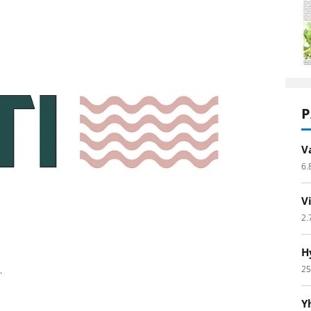
P
V
6.
V
2.
H
25
.
Y