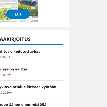
Lue
ÄÄKIRJOITUS
alitus oli odotettavissa
8.2026
iileys on valttia
7.2026
yvinvointialue kiristää vyötään
.6.2026
hden äänen enemmistöllä