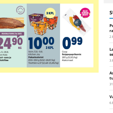
S
P
r
2.
L
s
3.
A
t
31
V
6.