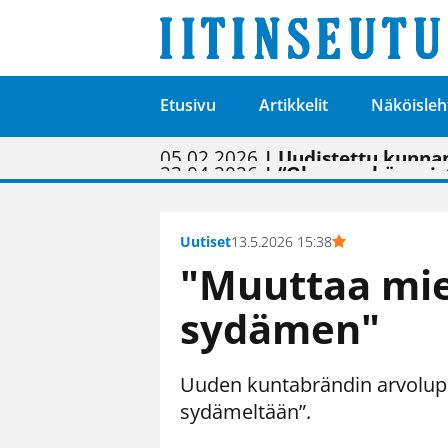
Etusivu
Artikkelit
Näköisleh
01.02.2026
05.02.2026
23.04.2026
| Painon vaihtumise
| Uudistettu kunnan
| “Olemme käynnist
09.05.2026
| "Maalla on totut
Uutiset
13.5.2026 15:38
"Muuttaa mie
sydämen"
Uuden kuntabrändin arvolup
sydämeltään”.