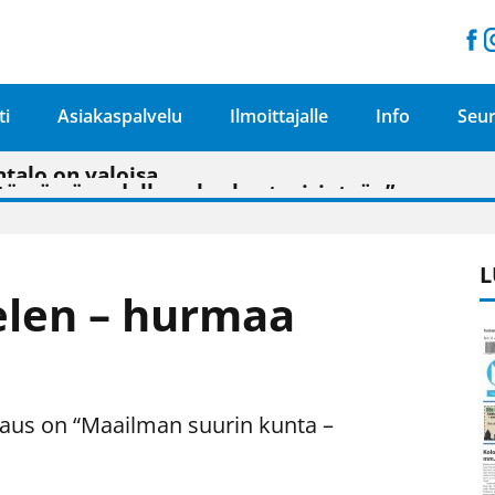
ti
Asiakaspalvelu
Ilmoittajalle
Info
Seur
n pitäisi näkyä hieman parempana painojäljen 
talo on valoisa
ämässä uudelleen keskustavisiotyön”
tu elämään omavaraisemmin kuin kaupungissa"
L
len – hurmaa
aus on “Maailman suurin kunta –