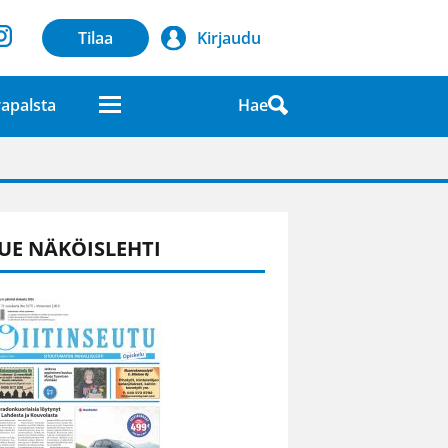
Tilaa
Kirjaudu
Hae
apalsta
laatuna lehdessä
UE NÄKÖISLEHTI