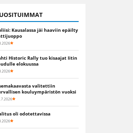
UOSITUIMMAT
oliisi: Kausalassa jäi haaviin epäilty
attijuoppo
8.2026
ahti Historic Rally tuo kisaajat Iitin
eudulle elokuussa
8.2026
semakaavasta valitettiin
urvallisen kouluympäristön vuoksi
.7.2026
alitus oli odotettavissa
8.2026