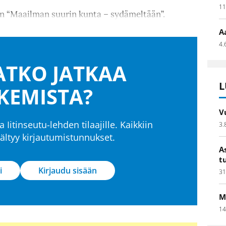
11
n “Maailman suurin kunta – sydämeltään”.
A
4.
TKO JATKAA
L
KEMISTA?
V
a Iitinseutu-lehden tilaajille. Kaikkiin
3.
isältyy kirjautumistunnukset.
A
t
i
Kirjaudu sisään
31
M
14