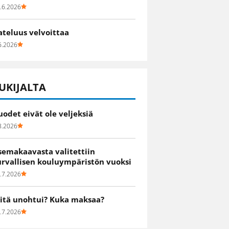
.6.2026
ateluus velvoittaa
6.2026
UKIJALTA
uodet eivät ole veljeksiä
8.2026
semakaavasta valitettiin
urvallisen kouluympäristön vuoksi
.7.2026
itä unohtui? Kuka maksaa?
.7.2026