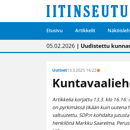
Etusivu
Artikkelit
Näköisleh
01.02.2026
05.02.2026
23.04.2026
| Painon vaihtumise
| Uudistettu kunnan
| “Olemme käynnist
09.05.2026
| "Maalla on totut
Uutiset
13.3.2025 16:22
Kuntavaalieh
Artikkelia korjattu 13.3. klo 16.16:
on pyrkimässä (ikään kuin uutena hen
valtuutettu. SDP:n kohdalta jutust
henkilönä Markku Saarelma. Peruss