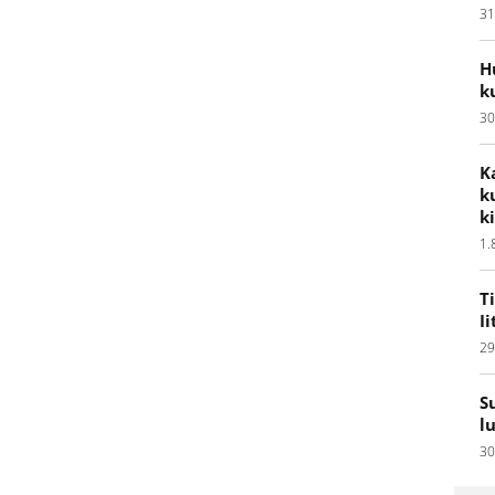
31
H
k
30
K
k
k
1.
T
I
29
S
l
30