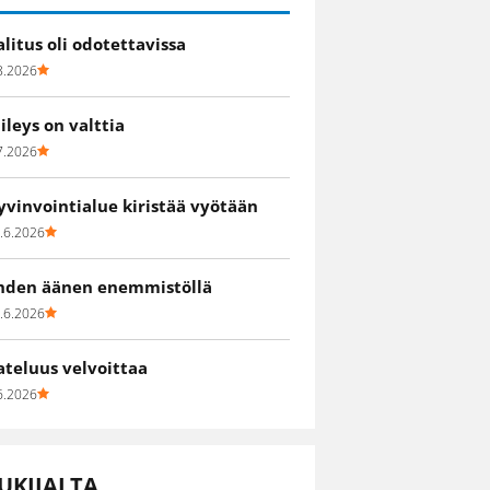
alitus oli odotettavissa
8.2026
iileys on valttia
7.2026
yvinvointialue kiristää vyötään
.6.2026
hden äänen enemmistöllä
.6.2026
ateluus velvoittaa
6.2026
UKIJALTA