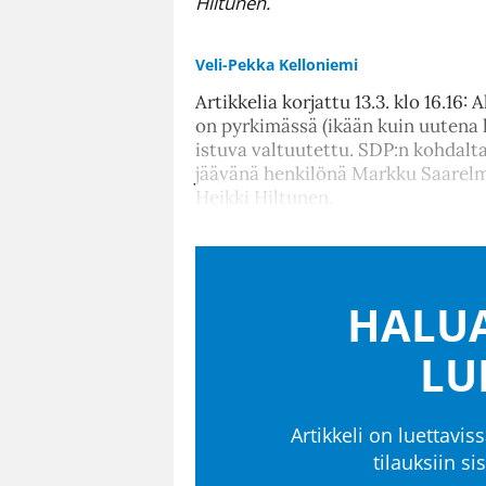
Hiltunen.
Veli-Pekka Kelloniemi
Artikkelia korjattu 13.3. klo 16.16:
on pyrkimässä (ikään kuin uutena he
istuva valtuutettu. SDP:n kohdalt
jäävänä henkilönä Markku Saarelm
Heikki Hiltunen.
HALUA
LU
Artikkeli on luettaviss
tilauksiin s