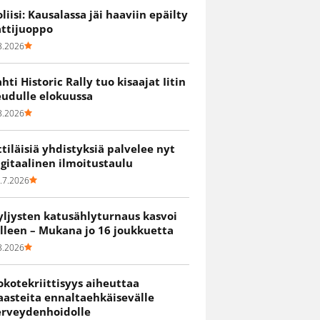
oliisi: Kausalassa jäi haaviin epäilty
attijuoppo
8.2026
ahti Historic Rally tuo kisaajat Iitin
eudulle elokuussa
8.2026
ittiläisiä yhdistyksiä palvelee nyt
igitaalinen ilmoitustaulu
.7.2026
yljysten katusählyturnaus kasvoi
älleen – Mukana jo 16 joukkuetta
8.2026
okotekriittisyys aiheuttaa
aasteita ennaltaehkäisevälle
erveydenhoidolle