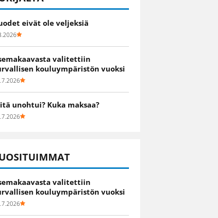
uodet eivät ole veljeksiä
8.2026
semakaavasta valitettiin
urvallisen kouluympäristön vuoksi
.7.2026
itä unohtui? Kuka maksaa?
.7.2026
UOSITUIMMAT
semakaavasta valitettiin
urvallisen kouluympäristön vuoksi
.7.2026