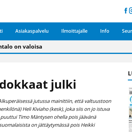
ti
Asiakaspalvelu
Ilmoittajalle
Info
Seur
n pitäisi näkyä hieman parempana painojäljen 
talo on valoisa
ämässä uudelleen keskustavisiotyön”
tu elämään omavaraisemmin kuin kaupungissa"
L
dokkaat julki
 Alkuperäisessä jutussa mainittiin, että valtuustoon
kilönä) Heli Kiviaho (kesk), joka siis on jo istuva
a puuttui Timo Mäntysen ohella pois jäävänä
uomalaisista on jättäytymässä pois Heikki