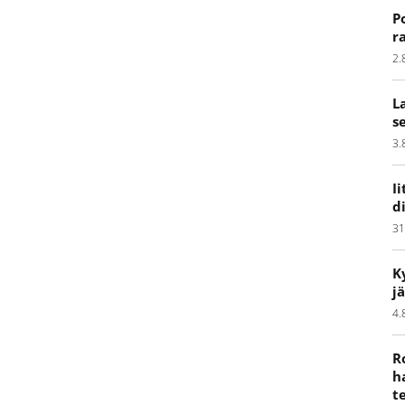
P
r
2.
L
s
3.
I
d
31
K
j
4.
R
h
t