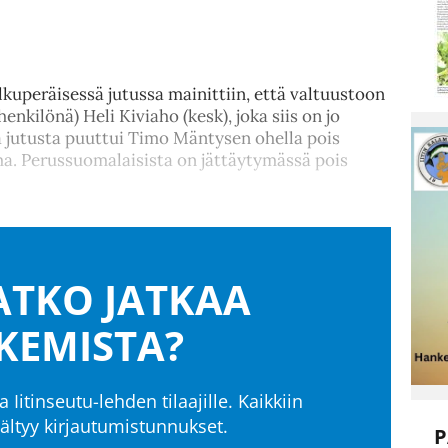
 Alkuperäisessä jutussa mainittiin, että valtuustoon
nkilönä) Heli Kiviaho (kesk), joka siis on jo
a jutusta puuttui Timo Mäntysen ohella pois
a. Perussuomalaisista on jättäytymässä pois
TKO JATKAA
KEMISTA?
a Iitinseutu-lehden tilaajille. Kaikkiin
isältyy kirjautumistunnukset.
P