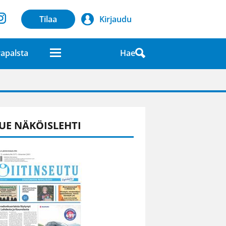
Tilaa
Kirjaudu
Hae
apalsta
laatuna lehdessä
UE NÄKÖISLEHTI