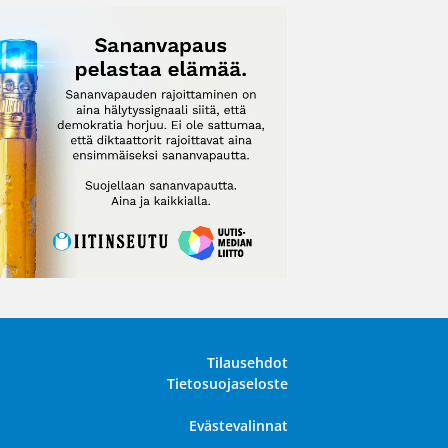
Tilausehdot
Tietosuojaseloste
Evästevalinnat