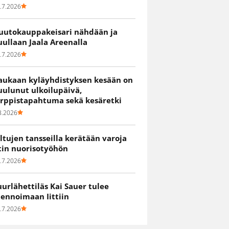
.7.2026
uutokauppakeisari nähdään ja
uullaan Jaala Areenalla
.7.2026
aukaan kyläyhdistyksen kesään on
uulunut ulkoilupäivä,
irppistapahtuma sekä kesäretki
8.2026
iltujen tansseilla kerätään varoja
itin nuorisotyöhön
.7.2026
uurlähettiläs Kai Sauer tulee
uennoimaan Iittiin
.7.2026