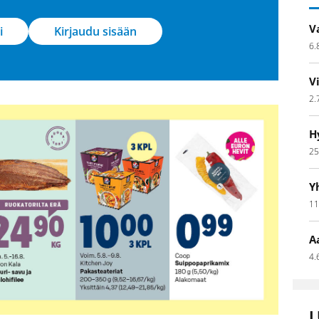
V
i
Kirjaudu sisään
6.
V
2.
H
25
Y
11
A
4.
L