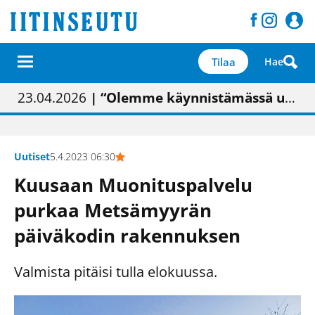
Tilaa
Hae
01.02.2026
05.02.2026
23.04.2026
| Painon vaihtumisen pitäisi näkyä hieman parempana painojäljen laatuna lehdessä
| Uudistettu kunnantalo on valoisa
| “Olemme käynnistämässä uudelleen keskustavisiotyön”
09.05.2026
| "Maalla on totuttu elämään omavaraisemmin kuin kaupungissa"
Uutiset
5.4.2023 06:30
Kuusaan Muonituspalvelu
purkaa Metsämyyrän
päiväkodin rakennuksen
Valmista pitäisi tulla elokuussa.