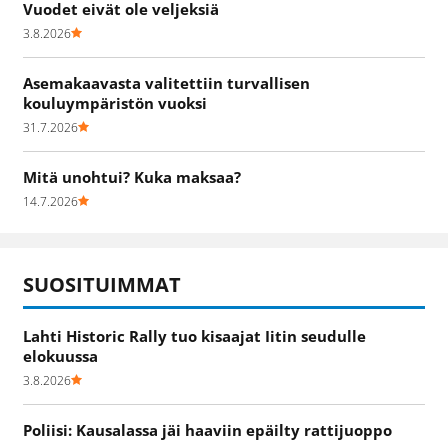
Vuodet eivät ole veljeksiä
3.8.2026
Asemakaavasta valitettiin turvallisen
kouluympäristön vuoksi
31.7.2026
Mitä unohtui? Kuka maksaa?
14.7.2026
SUOSITUIMMAT
Lahti Historic Rally tuo kisaajat Iitin seudulle
elokuussa
3.8.2026
Poliisi: Kausalassa jäi haaviin epäilty rattijuoppo