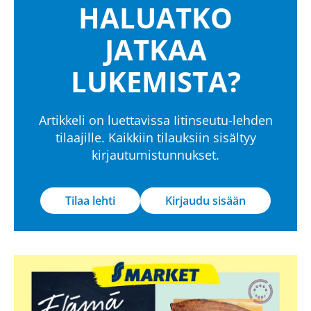
HALUATKO
JATKAA
LUKEMISTA?
Artikkeli on luettavissa Iitinseutu-lehden
tilaajille. Kaikkiin tilauksiin sisältyy
kirjautumistunnukset.
Tilaa lehti
Kirjaudu sisään