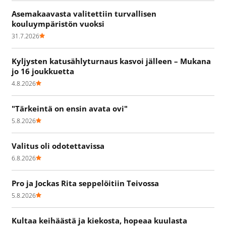
Asemakaavasta valitettiin turvallisen
kouluympäristön vuoksi
31.7.2026
Kyljysten katusählyturnaus kasvoi jälleen – Mukana
jo 16 joukkuetta
4.8.2026
"Tärkeintä on ensin avata ovi"
5.8.2026
Valitus oli odotettavissa
6.8.2026
Pro ja Jockas Rita seppelöitiin Teivossa
5.8.2026
Kultaa keihäästä ja kiekosta, hopeaa kuulasta