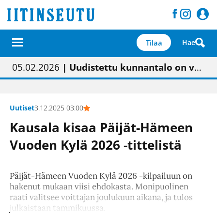
Tilaa
Hae
01.02.2026
05.02.2026
23.04.2026
| Painon vaihtumisen pitäisi näkyä hieman parempana painojäljen laatuna lehdessä
| Uudistettu kunnantalo on valoisa
| “Olemme käynnistämässä uudelleen keskustavisiotyön”
09.05.2026
| "Maalla on totuttu elämään omavaraisemmin kuin kaupungissa"
Uutiset
3.12.2025 03:00
Kausala kisaa Päijät-Hämeen
Vuoden Kylä 2026 -tittelistä
Päijät-Hämeen Vuoden Kylä 2026 -kilpailuun on
hakenut mukaan viisi ehdokasta. Monipuolinen
raati valitsee voittajan joulukuun aikana, ja tulos
julkaistaan tammikuussa.