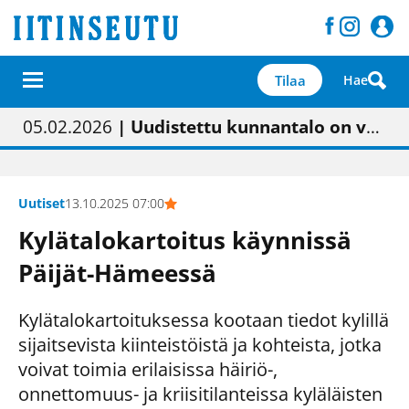
Tilaa
Hae
01.02.2026
05.02.2026
23.04.2026
| Painon vaihtumisen pitäisi näkyä hieman parempana painojäljen laatuna lehdessä
| Uudistettu kunnantalo on valoisa
| “Olemme käynnistämässä uudelleen keskustavisiotyön”
09.05.2026
| "Maalla on totuttu elämään omavaraisemmin kuin kaupungissa"
Uutiset
13.10.2025 07:00
Kylätalokartoitus käynnissä
Päijät-Hämeessä
Kylätalokartoituksessa kootaan tiedot kylillä
sijaitsevista kiinteistöistä ja kohteista, jotka
voivat toimia erilaisissa häiriö-,
onnettomuus- ja kriisitilanteissa kyläläisten