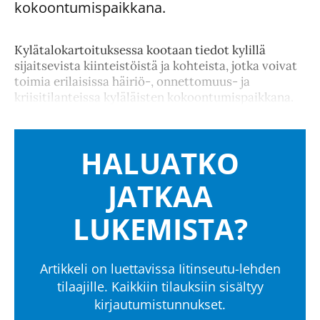
kokoontumispaikkana.
Kylätalokartoituksessa kootaan tiedot kylillä
sijaitsevista kiinteistöistä ja kohteista, jotka voivat
toimia erilaisissa häiriö-, onnettomuus- ja
kriisitilanteissa kyläläisten kokoontumispaikkana.
HALUATKO
JATKAA
LUKEMISTA?
Artikkeli on luettavissa Iitinseutu-lehden
tilaajille. Kaikkiin tilauksiin sisältyy
kirjautumistunnukset.