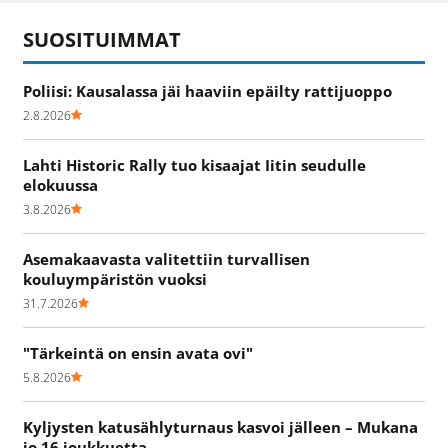
SUOSITUIMMAT
Poliisi: Kausalassa jäi haaviin epäilty rattijuoppo
2.8.2026
Lahti Historic Rally tuo kisaajat Iitin seudulle
elokuussa
3.8.2026
Asemakaavasta valitettiin turvallisen
kouluympäristön vuoksi
31.7.2026
"Tärkeintä on ensin avata ovi"
5.8.2026
Kyljysten katusählyturnaus kasvoi jälleen – Mukana
jo 16 joukkuetta