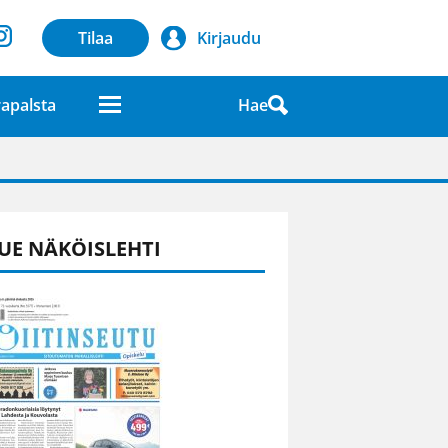
Tilaa
Kirjaudu
Hae
apalsta
laatuna lehdessä
UE NÄKÖISLEHTI