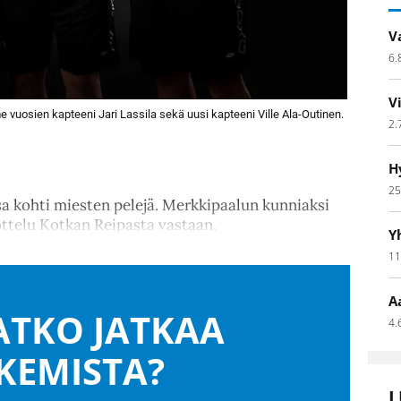
V
6.
V
e vuosien kapteeni Jari Lassila sekä uusi kapteeni Ville Ala-Outinen.
2.
H
25
sa kohti miesten pelejä. Merkkipaalun kunniaksi
ottelu Kotkan Reipasta vastaan.
Y
11
A
TKO JATKAA
4.
KEMISTA?
L