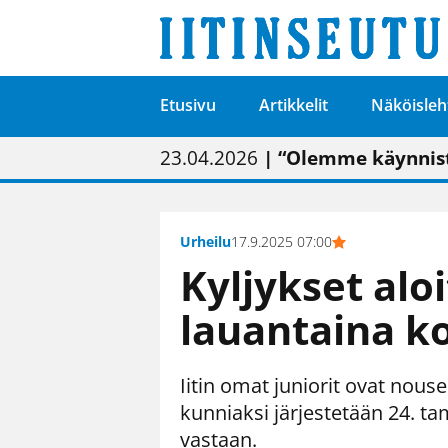
Etusivu
Artikkelit
Näköisleh
01.02.2026
05.02.2026
23.04.2026
| Painon vaihtumise
| Uudistettu kunnan
| “Olemme käynnist
09.05.2026
| "Maalla on totut
Urheilu
17.9.2025 07:00
Kyljykset alo
lauantaina ko
Iitin omat juniorit ovat nou
kunniaksi järjestetään 24. t
vastaan.