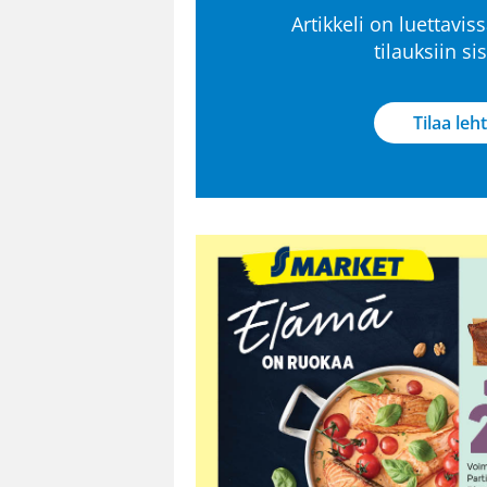
Artikkeli on luettaviss
tilauksiin s
Tilaa leht