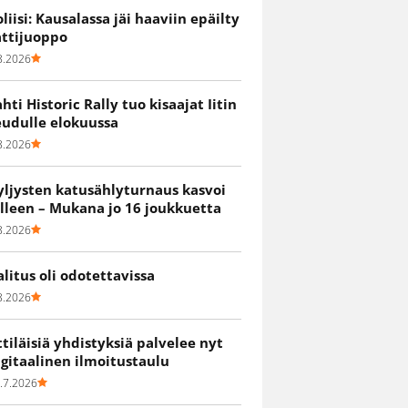
oliisi: Kausalassa jäi haaviin epäilty
attijuoppo
8.2026
ahti Historic Rally tuo kisaajat Iitin
eudulle elokuussa
8.2026
yljysten katusählyturnaus kasvoi
älleen – Mukana jo 16 joukkuetta
8.2026
alitus oli odotettavissa
8.2026
ittiläisiä yhdistyksiä palvelee nyt
igitaalinen ilmoitustaulu
.7.2026