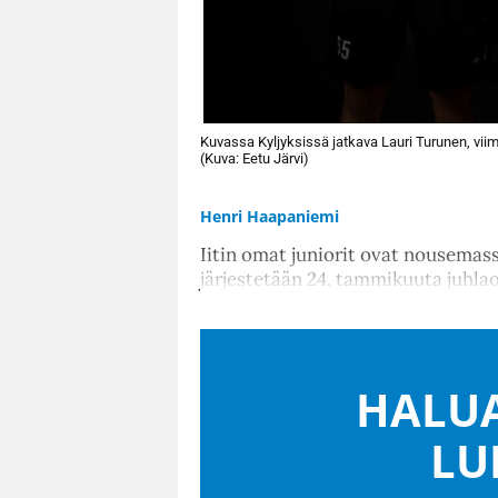
Kuvassa Kyljyksissä jatkava Lauri Turunen, viim
(Kuva: Eetu Järvi)
Henri Haapaniemi
Iitin omat juniorit ovat nousemas
järjestetään 24. tammikuuta juhla
HALUA
LU