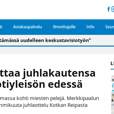
ti
Asiakaspalvelu
Ilmoittajalle
Info
Seur
n pitäisi näkyä hieman parempana painojäljen 
talo on valoisa
ämässä uudelleen keskustavisiotyön”
tu elämään omavaraisemmin kuin kaupungissa"
L
ittaa juhlakautensa
tiyleisön edessä
semassa kohti miesten pelejä. Merkkipaalun
ammikuuta juhlaottelu Kotkan Reipasta