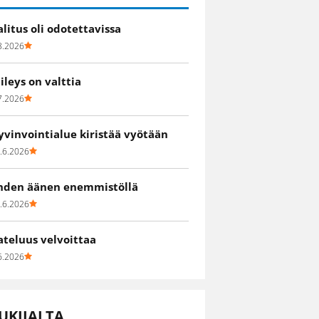
alitus oli odotettavissa
8.2026
iileys on valttia
7.2026
yvinvointialue kiristää vyötään
.6.2026
hden äänen enemmistöllä
.6.2026
ateluus velvoittaa
6.2026
UKIJALTA