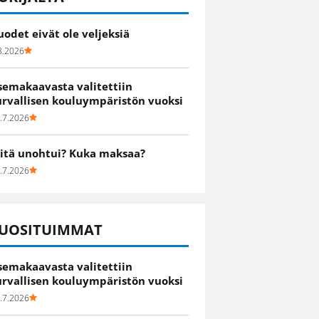
uodet eivät ole veljeksiä
8.2026
semakaavasta valitettiin
urvallisen kouluympäristön vuoksi
.7.2026
itä unohtui? Kuka maksaa?
.7.2026
UOSITUIMMAT
semakaavasta valitettiin
urvallisen kouluympäristön vuoksi
.7.2026