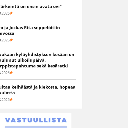
Tärkeintä on ensin avata ovi"
8.2026
ro ja Jockas Rita seppelöitiin
eivossa
8.2026
aukaan kyläyhdistyksen kesään on
uulunut ulkoilupäivä,
irppistapahtuma sekä kesäretki
8.2026
ultaa keihäästä ja kiekosta, hopeaa
uulasta
8.2026