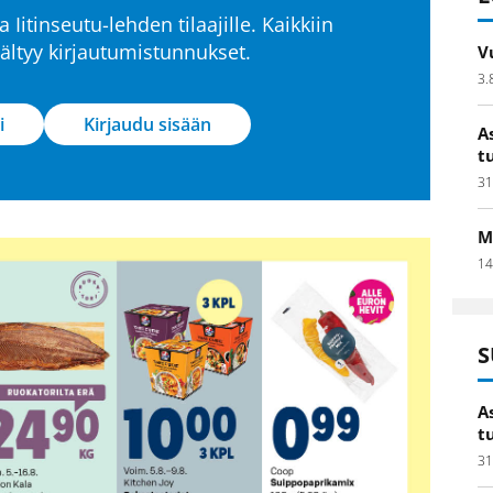
a Iitinseutu-lehden tilaajille. Kaikkiin
isältyy kirjautumistunnukset.
V
3.
i
Kirjaudu sisään
A
t
31
M
14
S
A
t
31