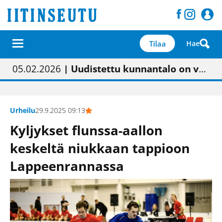
Tilaa
Hae
01.02.2026
05.02.2026
23.04.2026
| Painon vaihtumisen pitäisi näkyä hieman parempana painojäljen laatuna lehdessä
| Uudistettu kunnantalo on valoisa
| “Olemme käynnistämässä uudelleen keskustavisiotyön”
09.05.2026
| "Maalla on totuttu elämään omavaraisemmin kuin kaupungissa"
Urheilu
29.9.2025 09:13
Kyljykset flunssa-aallon
keskeltä niukkaan tappioon
Lappeenrannassa