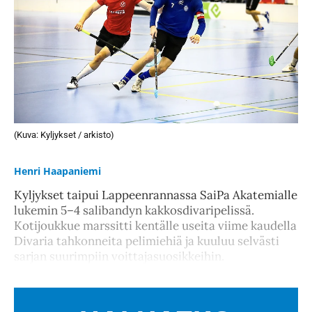
(Kuva: Kyljykset / arkisto)
Henri Haapaniemi
Kyljykset taipui Lappeenrannassa SaiPa Akatemialle
lukemin 5–4 salibandyn kakkosdivaripelissä.
Kotijoukkue marssitti kentälle useita viime kaudella
Divaria tahkonneita pelimiehiä ja kuuluu selvästi
sarjan suurimpiin voittajasuosikkeihin.