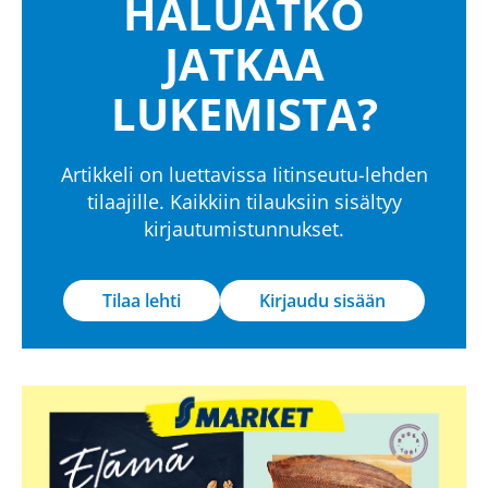
HALUATKO
JATKAA
LUKEMISTA?
Artikkeli on luettavissa Iitinseutu-lehden
tilaajille. Kaikkiin tilauksiin sisältyy
kirjautumistunnukset.
Tilaa lehti
Kirjaudu sisään