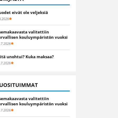
uodet eivät ole veljeksiä
8.2026
semakaavasta valitettiin
urvallisen kouluympäristön vuoksi
.7.2026
itä unohtui? Kuka maksaa?
.7.2026
UOSITUIMMAT
semakaavasta valitettiin
urvallisen kouluympäristön vuoksi
.7.2026