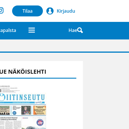
Tilaa
Kirjaudu
Hae
apalsta
laatuna lehdessä
UE NÄKÖISLEHTI