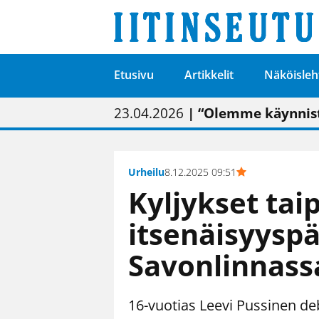
Etusivu
Artikkelit
Näköisleh
01.02.2026
05.02.2026
23.04.2026
| Painon vaihtumise
| Uudistettu kunnan
| “Olemme käynnist
09.05.2026
| "Maalla on totut
Urheilu
8.12.2025 09:51
Kyljykset tai
itsenäisyysp
Savonlinnass
16-vuotias Leevi Pussinen deb