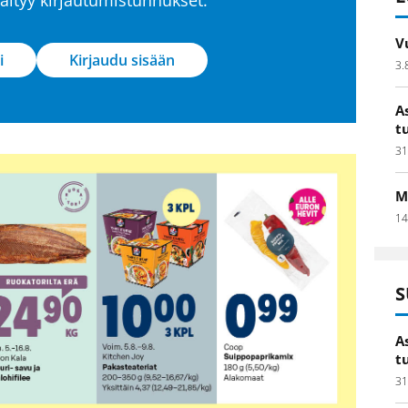
V
i
Kirjaudu sisään
3.
A
t
31
M
14
S
A
t
31