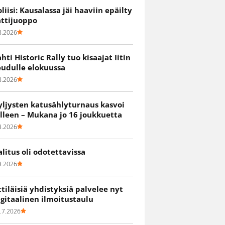
oliisi: Kausalassa jäi haaviin epäilty
attijuoppo
8.2026
ahti Historic Rally tuo kisaajat Iitin
eudulle elokuussa
8.2026
yljysten katusählyturnaus kasvoi
älleen – Mukana jo 16 joukkuetta
8.2026
alitus oli odotettavissa
8.2026
ittiläisiä yhdistyksiä palvelee nyt
igitaalinen ilmoitustaulu
.7.2026