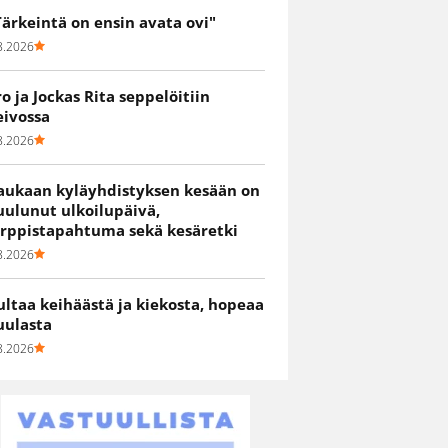
Tärkeintä on ensin avata ovi"
8.2026
ro ja Jockas Rita seppelöitiin
eivossa
8.2026
aukaan kyläyhdistyksen kesään on
uulunut ulkoilupäivä,
irppistapahtuma sekä kesäretki
8.2026
ultaa keihäästä ja kiekosta, hopeaa
uulasta
8.2026