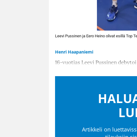
Leevi Pussinen ja Eero Heino olivat esillä Top 
Henri Haapaniemi
16-vuotias Leevi Pussinen debytoi 
HALUA
LU
Artikkeli on luettaviss
tilauksiin s