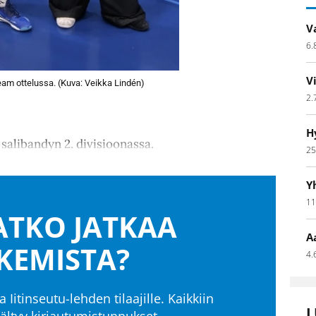
V
6.
V
Team ottelussa. (Kuva: Veikka Lindén)
2.
H
salibandyn 2. divisioonassa.
25
Y
11
TKO JATKAA
A
KEMISTA?
4.
a Iitinseutu-lehden tilaajille. Kaikkiin
L
isältyy kirjautumistunnukset.