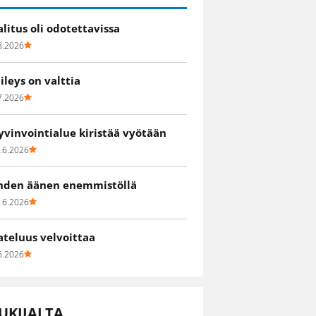
alitus oli odotettavissa
8.2026
iileys on valttia
7.2026
yvinvointialue kiristää vyötään
.6.2026
hden äänen enemmistöllä
.6.2026
ateluus velvoittaa
6.2026
UKIJALTA