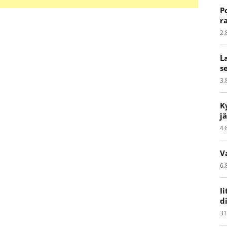
P
r
2.
L
s
3.
K
j
4.
V
6.
I
d
31