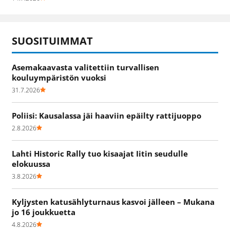
SUOSITUIMMAT
Asemakaavasta valitettiin turvallisen
kouluympäristön vuoksi
31.7.2026
Poliisi: Kausalassa jäi haaviin epäilty rattijuoppo
2.8.2026
Lahti Historic Rally tuo kisaajat Iitin seudulle
elokuussa
3.8.2026
Kyljysten katusählyturnaus kasvoi jälleen – Mukana
jo 16 joukkuetta
4.8.2026