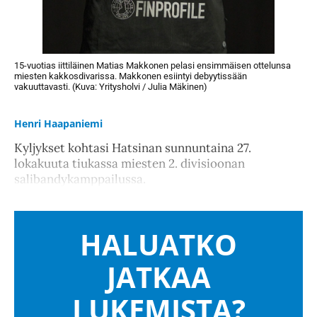
15-vuotias iittiläinen Matias Makkonen pelasi ensimmäisen ottelunsa
miesten kakkosdivarissa. Makkonen esiintyi debyytissään
vakuuttavasti. (Kuva: Yritysholvi / Julia Mäkinen)
Henri Haapaniemi
Kyljykset kohtasi Hatsinan sunnuntaina 27.
lokakuuta tiukassa miesten 2. divisioonan
salibandykamppailussa.
HALUATKO
JATKAA
LUKEMISTA?