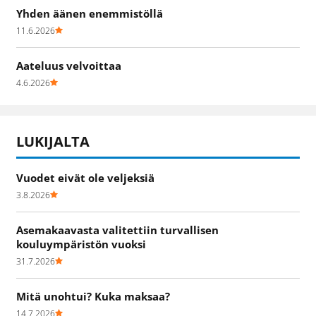
Yhden äänen enemmistöllä
11.6.2026
Aateluus velvoittaa
4.6.2026
LUKIJALTA
Vuodet eivät ole veljeksiä
3.8.2026
Asemakaavasta valitettiin turvallisen
kouluympäristön vuoksi
31.7.2026
Mitä unohtui? Kuka maksaa?
14.7.2026