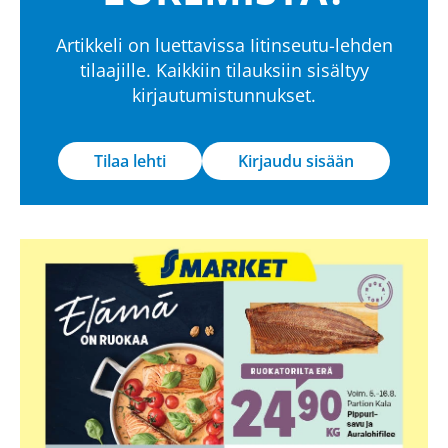
Artikkeli on luettavissa Iitinseutu-lehden
tilaajille. Kaikkiin tilauksiin sisältyy
kirjautumistunnukset.
Tilaa lehti
Kirjaudu sisään