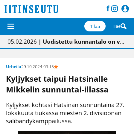
Tilaa
Hae
01.02.2026
05.02.2026
23.04.2026
| Painon vaihtumisen pitäisi näkyä hieman parempana painojäljen laatuna lehdessä
| Uudistettu kunnantalo on valoisa
| “Olemme käynnistämässä uudelleen keskustavisiotyön”
09.05.2026
| "Maalla on totuttu elämään omavaraisemmin kuin kaupungissa"
Urheilu
29.10.2024 09:15
Kyljykset taipui Hatsinalle
Mikkelin sunnuntai-illassa
Kyljykset kohtasi Hatsinan sunnuntaina 27.
lokakuuta tiukassa miesten 2. divisioonan
salibandykamppailussa.