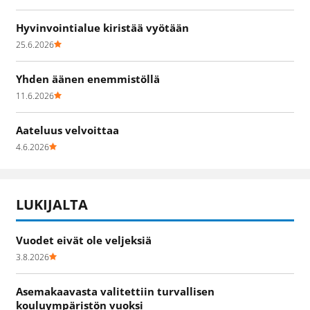
Hyvinvointialue kiristää vyötään
25.6.2026
Yhden äänen enemmistöllä
11.6.2026
Aateluus velvoittaa
4.6.2026
LUKIJALTA
Vuodet eivät ole veljeksiä
3.8.2026
Asemakaavasta valitettiin turvallisen
kouluympäristön vuoksi