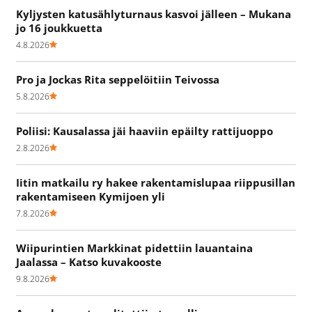
Kyljysten katusählyturnaus kasvoi jälleen – Mukana
jo 16 joukkuetta
4.8.2026
Pro ja Jockas Rita seppelöitiin Teivossa
5.8.2026
Poliisi: Kausalassa jäi haaviin epäilty rattijuoppo
2.8.2026
Iitin matkailu ry hakee rakentamislupaa riippusillan
rakentamiseen Kymijoen yli
7.8.2026
Wiipurintien Markkinat pidettiin lauantaina
Jaalassa – Katso kuvakooste
9.8.2026