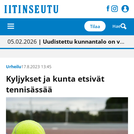
Tilaa
Hae
01.02.2026
05.02.2026
23.04.2026
| Painon vaihtumisen pitäisi näkyä hieman parempana painojäljen laatuna lehdessä
| Uudistettu kunnantalo on valoisa
| “Olemme käynnistämässä uudelleen keskustavisiotyön”
09.05.2026
| "Maalla on totuttu elämään omavaraisemmin kuin kaupungissa"
Urheilu
17.8.2023 13:45
Kyljykset ja kunta etsivät
tennisässää