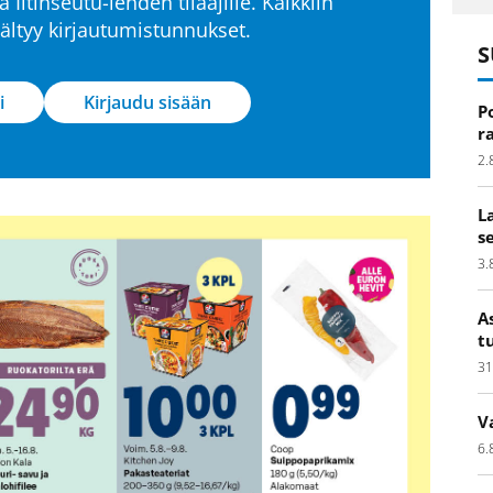
a Iitinseutu-lehden tilaajille. Kaikkiin
isältyy kirjautumistunnukset.
S
i
Kirjaudu sisään
P
r
2.
L
s
3.
A
t
31
V
6.