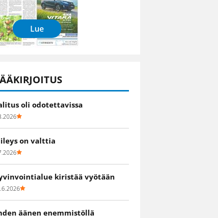
Lue
ÄÄKIRJOITUS
alitus oli odotettavissa
8.2026
iileys on valttia
7.2026
yvinvointialue kiristää vyötään
.6.2026
hden äänen enemmistöllä