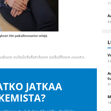
11
A
4.
sen Iitin paikallisosaston vetäjä.
L
V
aakson syöpäyhdistyksen paikallinen osasto.
3.
A
t
TKO JATKAA
31
KEMISTA?
M
14