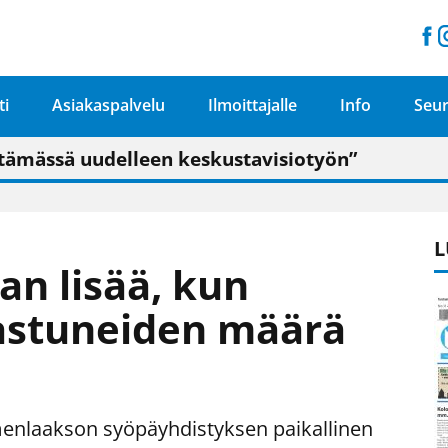
ti
Asiakaspalvelu
Ilmoittajalle
Info
Seur
n pitäisi näkyä hieman parempana painojäljen 
talo on valoisa
ämässä uudelleen keskustavisiotyön”
tu elämään omavaraisemmin kuin kaupungissa"
L
an lisää, kun
astuneiden määrä
ymenlaakson syöpäyhdistyksen paikallinen