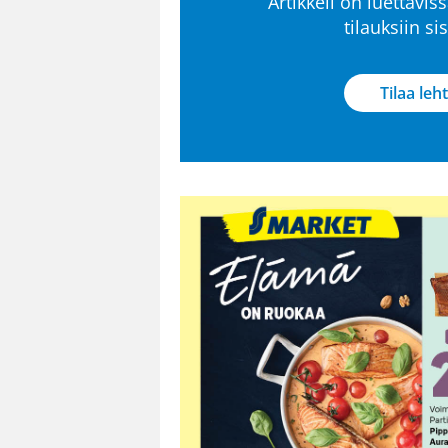
Artikkeli on luettaviss
tilauksiin s
Tilaa leht