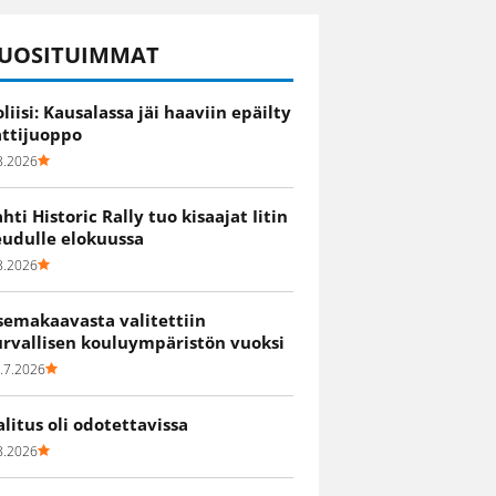
UOSITUIMMAT
oliisi: Kausalassa jäi haaviin epäilty
attijuoppo
8.2026
ahti Historic Rally tuo kisaajat Iitin
eudulle elokuussa
8.2026
semakaavasta valitettiin
urvallisen kouluympäristön vuoksi
.7.2026
alitus oli odotettavissa
8.2026