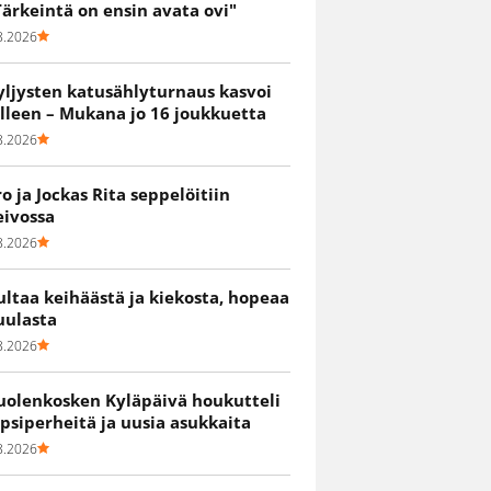
Tärkeintä on ensin avata ovi"
8.2026
yljysten katusählyturnaus kasvoi
älleen – Mukana jo 16 joukkuetta
8.2026
ro ja Jockas Rita seppelöitiin
eivossa
8.2026
ultaa keihäästä ja kiekosta, hopeaa
uulasta
8.2026
uolenkosken Kyläpäivä houkutteli
apsiperheitä ja uusia asukkaita
8.2026