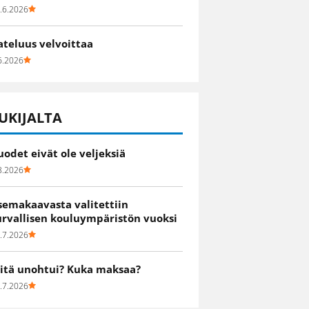
.6.2026
ateluus velvoittaa
6.2026
UKIJALTA
uodet eivät ole veljeksiä
8.2026
semakaavasta valitettiin
urvallisen kouluympäristön vuoksi
.7.2026
itä unohtui? Kuka maksaa?
.7.2026