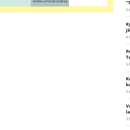
"
5.
K
j
4.
P
T
5.
K
k
3.
V
l
3.