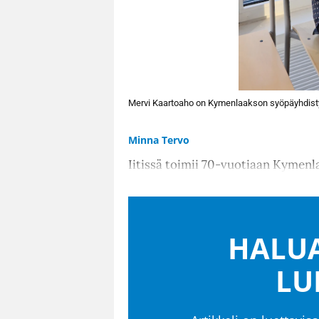
Mervi Kaartoaho on Kymenlaakson syöpäyhdistyk
Minna Tervo
Iitissä toimii 70-vuotiaan Kymenl
HALUA
LU