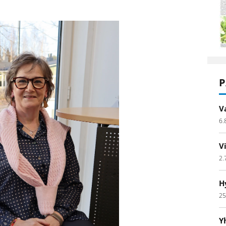
P
V
6.
V
2.
H
25
Y