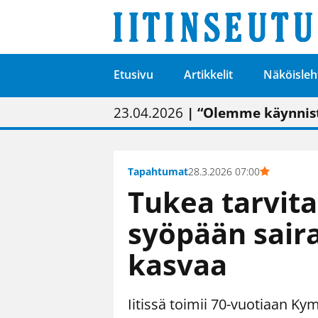
Etusivu
Artikkelit
Näköisleh
01.02.2026
05.02.2026
23.04.2026
| Painon vaihtumise
| Uudistettu kunnan
| “Olemme käynnist
09.05.2026
| "Maalla on totut
Tapahtumat
28.3.2026 07:00
Tukea tarvita
syöpään sair
kasvaa
Iitissä toimii 70-vuotiaan K