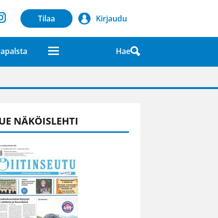
Tilaa
Kirjaudu
Hae
apalsta
laatuna lehdessä
UE NÄKÖISLEHTI