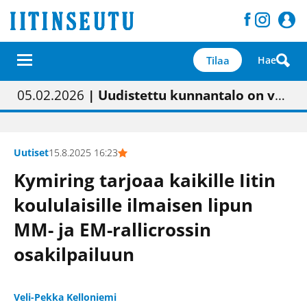
Tilaa
Hae
01.02.2026
05.02.2026
23.04.2026
| Painon vaihtumisen pitäisi näkyä hieman parempana painojäljen laatuna lehdessä
| Uudistettu kunnantalo on valoisa
| “Olemme käynnistämässä uudelleen keskustavisiotyön”
09.05.2026
| "Maalla on totuttu elämään omavaraisemmin kuin kaupungissa"
Uutiset
15.8.2025 16:23
Kymiring tarjoaa kaikille Iitin
koululaisille ilmaisen lipun
MM- ja EM-rallicrossin
osakilpailuun
Veli-Pekka Kelloniemi