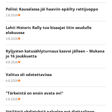
Poliisi: Kausalassa jäi haaviin epäilty rattijuoppo
2.8.2026
Lahti Historic Rally tuo kisaajat Iitin seudulle
elokuussa
3.8.2026
Kyljysten katusählyturnaus kasvoi jälleen – Mukana
jo 16 joukkuetta
4.8.2026
Valitus oli odotettavissa
6.8.2026
"Tärkeintä on ensin avata ovi"
5.8.2026
Iittiläisiä yhdistyksiä palvelee nyt digitaalinen