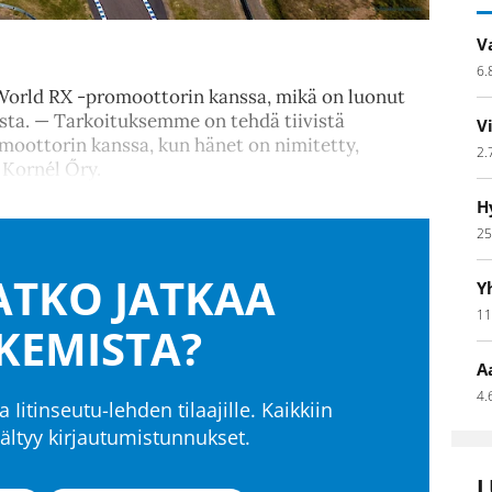
V
6.
 World RX -promoottorin kanssa, mikä on luonut
sta. — Tarkoituksemme on tehdä tiivistä
V
moottorin kanssa, kun hänet on nimitetty,
2.
 Kornél Őry.
H
25
TKO JATKAA
Y
11
KEMISTA?
A
4.
a Iitinseutu-lehden tilaajille. Kaikkiin
isältyy kirjautumistunnukset.
L