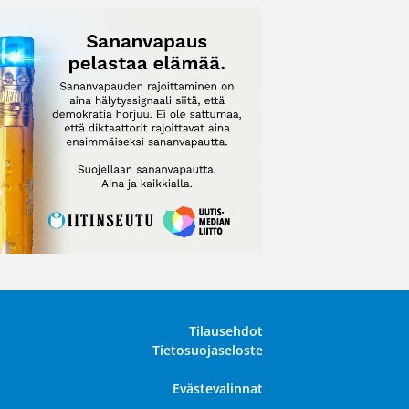
Tilausehdot
Tietosuojaseloste
Evästevalinnat