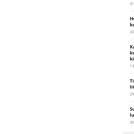
31
H
k
30
K
k
k
1.
T
I
29
S
l
30