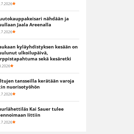
.7.2026
uutokauppakeisari nähdään ja
uullaan Jaala Areenalla
.7.2026
aukaan kyläyhdistyksen kesään on
uulunut ulkoilupäivä,
irppistapahtuma sekä kesäretki
8.2026
iltujen tansseilla kerätään varoja
itin nuorisotyöhön
.7.2026
uurlähettiläs Kai Sauer tulee
uennoimaan Iittiin
.7.2026