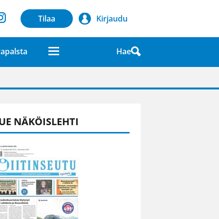
Tilaa
Kirjaudu
Hae
apalsta
laatuna lehdessä
UE NÄKÖISLEHTI