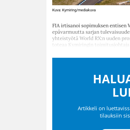
Kuva: Kymiring/mediakuva
FIA irtisanoi sopimuksen entisen
epävarmuutta sarjan tulevaisuude
yhteistyötä World RX:n uuden pro
toteaa Kymiringin toimitusjohtaja
HALUA
LU
Artikkeli on luettaviss
tilauksiin s