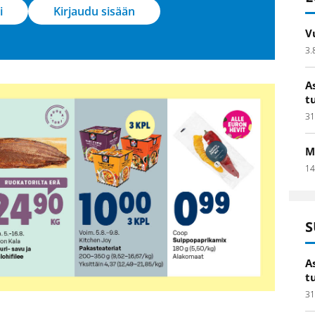
i
Kirjaudu sisään
V
3.
A
t
31
M
14
S
A
t
31