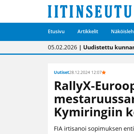
Etusivu
Artikkelit
Näköisleh
01.02.2026
05.02.2026
23.04.2026
| Painon vaihtumise
| Uudistettu kunnan
| “Olemme käynnist
09.05.2026
| "Maalla on totut
Uutiset
28.12.2024 12:07
RallyX-Euroo
mestaruussar
Kymiringiin 
FIA irtisanoi sopimuksen en