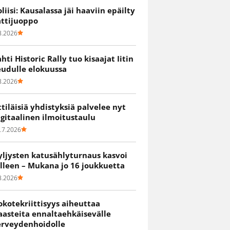
oliisi: Kausalassa jäi haaviin epäilty
attijuoppo
8.2026
ahti Historic Rally tuo kisaajat Iitin
eudulle elokuussa
8.2026
ittiläisiä yhdistyksiä palvelee nyt
igitaalinen ilmoitustaulu
.7.2026
yljysten katusählyturnaus kasvoi
älleen – Mukana jo 16 joukkuetta
8.2026
okotekriittisyys aiheuttaa
aasteita ennaltaehkäisevälle
erveydenhoidolle