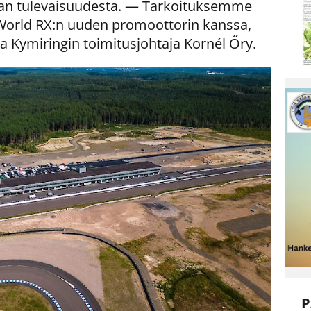
jan tulevaisuudesta. — Tarkoituksemme
ä World RX:n uuden promoottorin kanssa,
a Kymiringin toimitusjohtaja Kornél Őry.
P