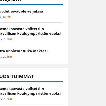
uodet eivät ole veljeksiä
8.2026
semakaavasta valitettiin
urvallisen kouluympäristön vuoksi
.7.2026
itä unohtui? Kuka maksaa?
.7.2026
UOSITUIMMAT
semakaavasta valitettiin
urvallisen kouluympäristön vuoksi
.7.2026