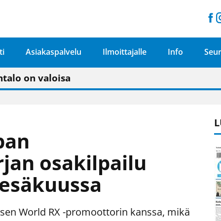
ti
Asiakaspalvelu
Ilmoittajalle
Info
Seur
n pitäisi näkyä hieman parempana painojäljen 
talo on valoisa
ämässä uudelleen keskustavisiotyön”
tu elämään omavaraisemmin kuin kaupungissa"
L
pan
jan osakilpailu
kesäkuussa
tisen World RX -promoottorin kanssa, mikä