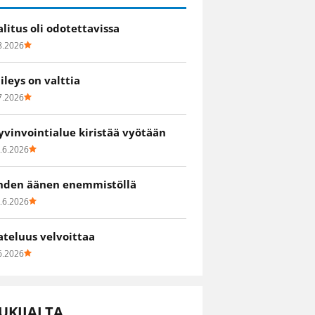
alitus oli odotettavissa
8.2026
iileys on valttia
7.2026
yvinvointialue kiristää vyötään
.6.2026
hden äänen enemmistöllä
.6.2026
ateluus velvoittaa
6.2026
UKIJALTA