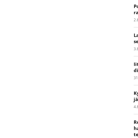
P
r
2.
L
s
3.
I
d
31
K
j
4.
R
h
t