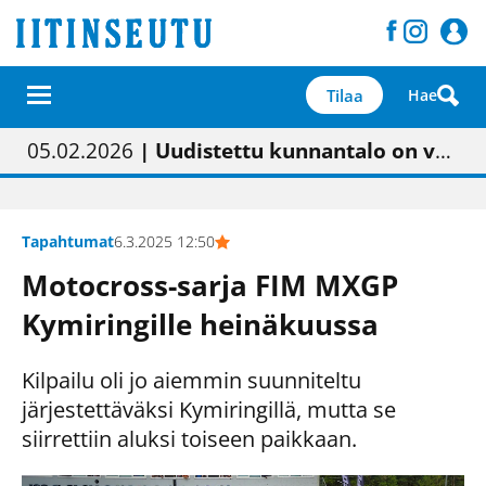
Tilaa
Hae
01.02.2026
05.02.2026
23.04.2026
| Painon vaihtumisen pitäisi näkyä hieman parempana painojäljen laatuna lehdessä
| Uudistettu kunnantalo on valoisa
| “Olemme käynnistämässä uudelleen keskustavisiotyön”
09.05.2026
| "Maalla on totuttu elämään omavaraisemmin kuin kaupungissa"
Tapahtumat
6.3.2025 12:50
Motocross-sarja FIM MXGP
Kymiringille heinäkuussa
Kilpailu oli jo aiemmin suunniteltu
järjestettäväksi Kymiringillä, mutta se
siirrettiin aluksi toiseen paikkaan.