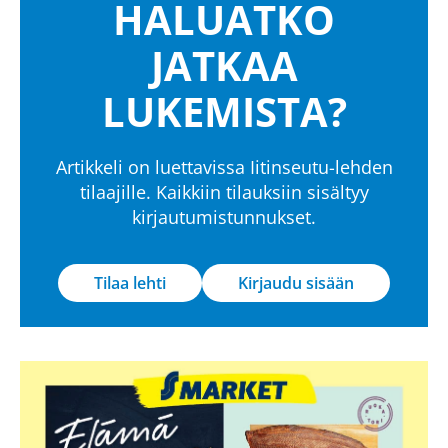
HALUATKO
JATKAA
LUKEMISTA?
Artikkeli on luettavissa Iitinseutu-lehden
tilaajille. Kaikkiin tilauksiin sisältyy
kirjautumistunnukset.
Tilaa lehti
Kirjaudu sisään