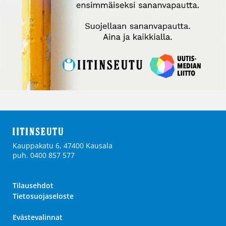
Kauppakatu 6, 47400 Kausala
puh. 0400 857 577
Tilausehdot
Tietosuojaseloste
Evästevalinnat