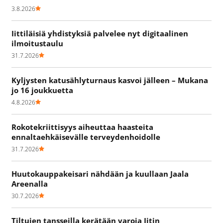
3.8.2026
Iittiläisiä yhdistyksiä palvelee nyt digitaalinen
ilmoitustaulu
31.7.2026
Kyljysten katusählyturnaus kasvoi jälleen – Mukana
jo 16 joukkuetta
4.8.2026
Rokotekriittisyys aiheuttaa haasteita
ennaltaehkäisevälle terveydenhoidolle
31.7.2026
Huutokauppakeisari nähdään ja kuullaan Jaala
Areenalla
30.7.2026
Tiltujen tansseilla kerätään varoja Iitin