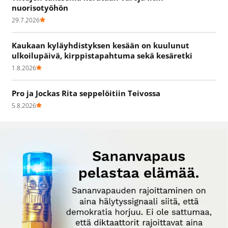
nuorisotyöhön
29.7.2026
Kaukaan kyläyhdistyksen kesään on kuulunut
ulkoilupäivä, kirppistapahtuma sekä kesäretki
1.8.2026
Pro ja Jockas Rita seppelöitiin Teivossa
5.8.2026