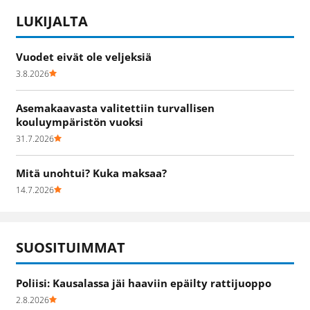
LUKIJALTA
Vuodet eivät ole veljeksiä
3.8.2026
Asemakaavasta valitettiin turvallisen
kouluympäristön vuoksi
31.7.2026
Mitä unohtui? Kuka maksaa?
14.7.2026
SUOSITUIMMAT
Poliisi: Kausalassa jäi haaviin epäilty rattijuoppo
2.8.2026