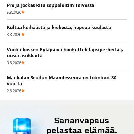
Pro ja Jockas Rita seppelöitiin Teivossa
5.8.2026
Kultaa keihäästä ja kiekosta, hopeaa kuulasta
3.8.2026
Vuolenkosken Kyläpäivä houkutteli lapsiperheitä ja
uusia asukkaita
3.8.2026
Mankalan Seudun Maamiesseura on toiminut 80
vuotta
2.8.2026