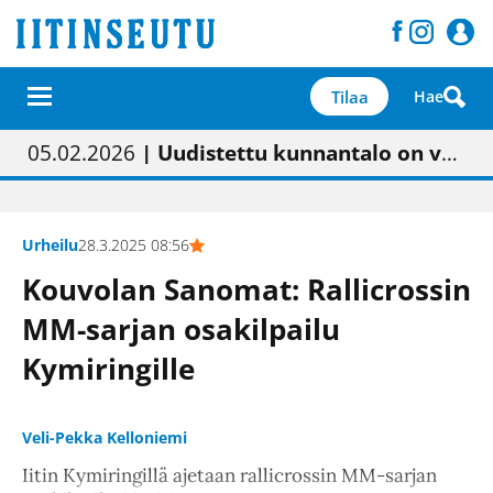
Tilaa
Hae
01.02.2026
05.02.2026
23.04.2026
| Painon vaihtumisen pitäisi näkyä hieman parempana painojäljen laatuna lehdessä
| Uudistettu kunnantalo on valoisa
| “Olemme käynnistämässä uudelleen keskustavisiotyön”
09.05.2026
| "Maalla on totuttu elämään omavaraisemmin kuin kaupungissa"
Urheilu
28.3.2025 08:56
Kouvolan Sanomat: Rallicrossin
MM-sarjan osakilpailu
Kymiringille
Veli-Pekka Kelloniemi
Iitin Kymiringillä ajetaan rallicrossin MM-sarjan