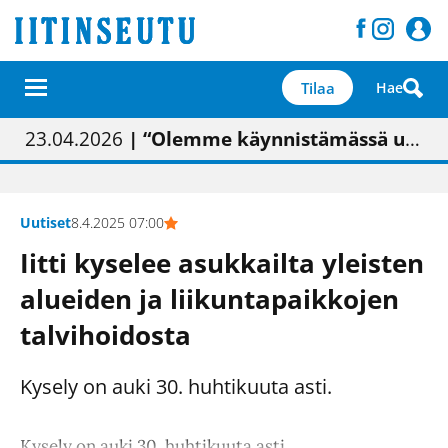
Tilaa
Hae
01.02.2026
05.02.2026
23.04.2026
| Painon vaihtumisen pitäisi näkyä hieman parempana painojäljen laatuna lehdessä
| Uudistettu kunnantalo on valoisa
| “Olemme käynnistämässä uudelleen keskustavisiotyön”
09.05.2026
| "Maalla on totuttu elämään omavaraisemmin kuin kaupungissa"
Uutiset
8.4.2025 07:00
Iitti kyselee asukkailta yleisten
alueiden ja liikuntapaikkojen
talvihoidosta
Kysely on auki 30. huhtikuuta asti.
Kysely on auki 30. huhtikuuta asti.