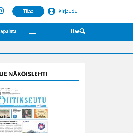
Tilaa
Kirjaudu
Hae
apalsta
laatuna lehdessä
UE NÄKÖISLEHTI