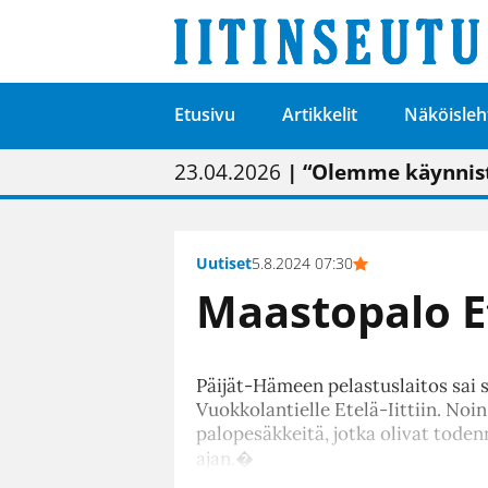
Etusivu
Artikkelit
Näköisleh
01.02.2026
05.02.2026
23.04.2026
| Painon vaihtumise
| Uudistettu kunnan
| “Olemme käynnist
09.05.2026
| "Maalla on totut
Uutiset
5.8.2024 07:30
Maastopalo Et
Päijät-Hämeen pelastuslaitos sai 
Vuokkolantielle Etelä-Iittiin. Noin
palopesäkkeitä, jotka olivat tode
ajan.�