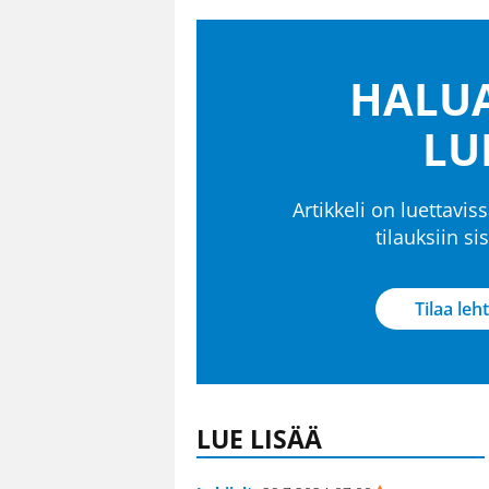
HALUA
LU
Artikkeli on luettaviss
tilauksiin s
Tilaa leht
LUE LISÄÄ