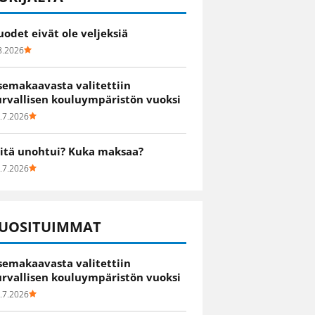
uodet eivät ole veljeksiä
8.2026
semakaavasta valitettiin
urvallisen kouluympäristön vuoksi
.7.2026
itä unohtui? Kuka maksaa?
.7.2026
UOSITUIMMAT
semakaavasta valitettiin
urvallisen kouluympäristön vuoksi
.7.2026