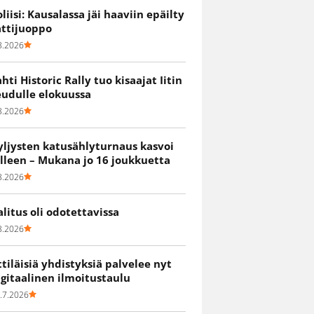
oliisi: Kausalassa jäi haaviin epäilty
attijuoppo
8.2026
ahti Historic Rally tuo kisaajat Iitin
eudulle elokuussa
8.2026
yljysten katusählyturnaus kasvoi
älleen – Mukana jo 16 joukkuetta
8.2026
alitus oli odotettavissa
8.2026
ittiläisiä yhdistyksiä palvelee nyt
igitaalinen ilmoitustaulu
.7.2026