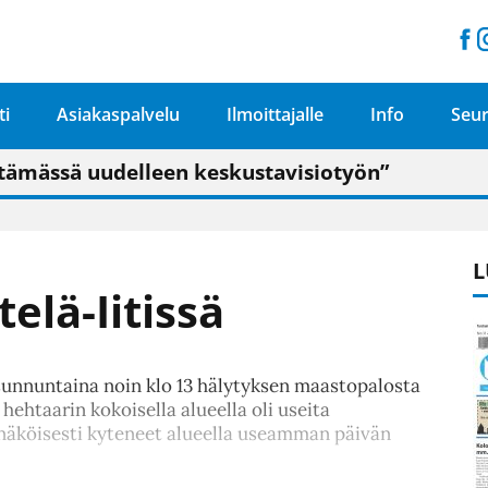
ti
Asiakaspalvelu
Ilmoittajalle
Info
Seur
n pitäisi näkyä hieman parempana painojäljen 
talo on valoisa
ämässä uudelleen keskustavisiotyön”
tu elämään omavaraisemmin kuin kaupungissa"
L
elä-Iitissä
sunnuntaina noin klo 13 hälytyksen maastopalosta
 hehtaarin kokoisella alueella oli useita
nnäköisesti kyteneet alueella useamman päivän