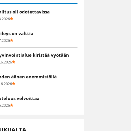
alitus oli odotettavissa
8.2026
iileys on valttia
7.2026
yvinvointialue kiristää vyötään
.6.2026
hden äänen enemmistöllä
.6.2026
ateluus velvoittaa
6.2026
UKIJALTA