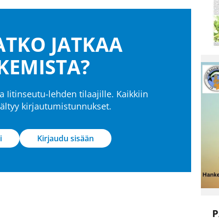
TKO JATKAA
KEMISTA?
a Iitinseutu-lehden tilaajille. Kaikkiin
isältyy kirjautumistunnukset.
i
Kirjaudu sisään
P