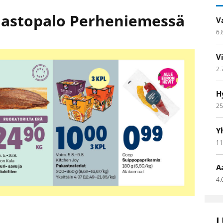
aastopalo Perheniemessä
V
6.
V
2.
H
25
Y
11
A
4.
L