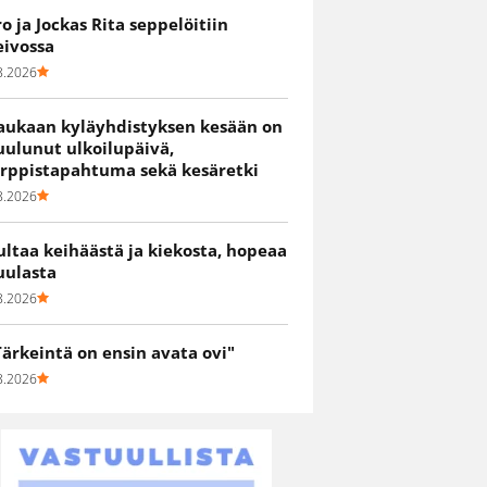
ro ja Jockas Rita seppelöitiin
eivossa
8.2026
aukaan kyläyhdistyksen kesään on
uulunut ulkoilupäivä,
irppistapahtuma sekä kesäretki
8.2026
ultaa keihäästä ja kiekosta, hopeaa
uulasta
8.2026
Tärkeintä on ensin avata ovi"
8.2026