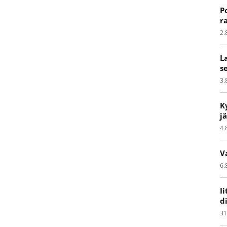
P
r
2.
L
s
3.
K
j
4.
V
6.
I
d
31