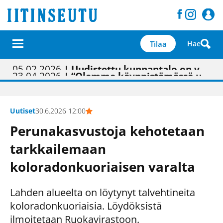
Tilaa
Hae
01.02.2026
05.02.2026
23.04.2026
| Painon vaihtumisen pitäisi näkyä hieman parempana painojäljen laatuna lehdessä
| Uudistettu kunnantalo on valoisa
| “Olemme käynnistämässä uudelleen keskustavisiotyön”
09.05.2026
| "Maalla on totuttu elämään omavaraisemmin kuin kaupungissa"
Uutiset
30.6.2026 12:00
Perunakasvustoja kehotetaan
tarkkailemaan
koloradonkuoriaisen varalta
Lahden alueelta on löytynyt talvehtineita
koloradonkuoriaisia. Löydöksistä
ilmoitetaan Ruokavirastoon.