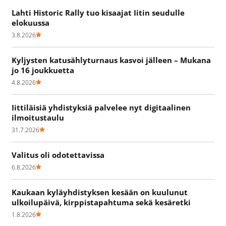
Lahti Historic Rally tuo kisaajat Iitin seudulle
elokuussa
3.8.2026
Kyljysten katusählyturnaus kasvoi jälleen – Mukana
jo 16 joukkuetta
4.8.2026
Iittiläisiä yhdistyksiä palvelee nyt digitaalinen
ilmoitustaulu
31.7.2026
Valitus oli odotettavissa
6.8.2026
Kaukaan kyläyhdistyksen kesään on kuulunut
ulkoilupäivä, kirppistapahtuma sekä kesäretki
1.8.2026