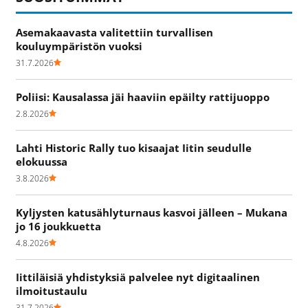
Asemakaavasta valitettiin turvallisen
kouluympäristön vuoksi
31.7.2026
Poliisi: Kausalassa jäi haaviin epäilty rattijuoppo
2.8.2026
Lahti Historic Rally tuo kisaajat Iitin seudulle
elokuussa
3.8.2026
Kyljysten katusählyturnaus kasvoi jälleen – Mukana
jo 16 joukkuetta
4.8.2026
Iittiläisiä yhdistyksiä palvelee nyt digitaalinen
ilmoitustaulu
31.7.2026