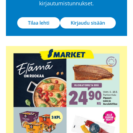
kirjautumistunnukset.
Tilaa lehti
Kirjaudu sisään