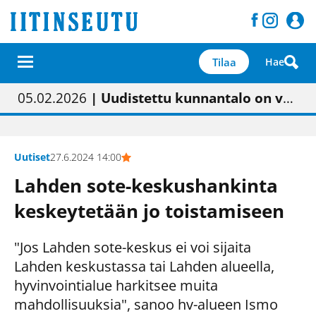
Tilaa
Hae
01.02.2026
05.02.2026
23.04.2026
| Painon vaihtumisen pitäisi näkyä hieman parempana painojäljen laatuna lehdessä
| Uudistettu kunnantalo on valoisa
| “Olemme käynnistämässä uudelleen keskustavisiotyön”
09.05.2026
| "Maalla on totuttu elämään omavaraisemmin kuin kaupungissa"
Uutiset
27.6.2024 14:00
Lahden sote-keskushankinta
keskeytetään jo toistamiseen
"Jos Lahden sote-keskus ei voi sijaita
Lahden keskustassa tai Lahden alueella,
hyvinvointialue harkitsee muita
mahdollisuuksia", sanoo hv-alueen Ismo