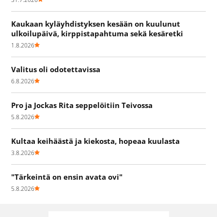
Kaukaan kyläyhdistyksen kesään on kuulunut
ulkoilupäivä, kirppistapahtuma sekä kesäretki
1.8.2026
Valitus oli odotettavissa
6.8.2026
Pro ja Jockas Rita seppelöitiin Teivossa
5.8.2026
Kultaa keihäästä ja kiekosta, hopeaa kuulasta
3.8.2026
"Tärkeintä on ensin avata ovi"
5.8.2026