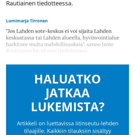
Rautiainen tiedotteessa.
Lumimarja Tirronen
"Jos Lahden sote-keskus ei voi sijaita Lahden
keskustassa tai Lahden alueella, hyvinvointialue
harkitsee muita mahdollisuuksia", sanoo Ismo
Rautiainen hv-alueen tiedotteessa.
HALUATKO
JATKAA
LUKEMISTA?
Artikkeli on luettavissa Iitinseutu-lehden
tilaajille. Kaikkiin tilauksiin sisältyy