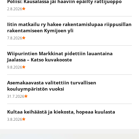
Poliisi: Kausalassa jäi haaviin epäilty rattijuoppo
2.8.2026
Iitin matkailu ry hakee rakentamislupaa riippusillan
rakentamiseen Kymijoen yli
7.8.2026
Wiipurintien Markkinat pidettiin lauantaina
Jaalassa – Katso kuvakooste
9.8.2026
Asemakaavasta valitettiin turvallisen
kouluympäristön vuoksi
31.7.2026
Kultaa keihäästä ja kiekosta, hopeaa kuulasta
3.8.2026