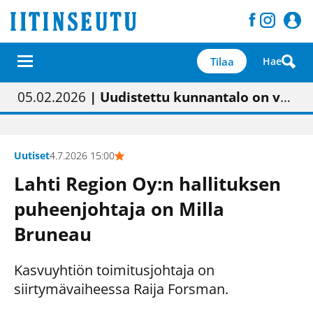
Tilaa
Hae
01.02.2026
05.02.2026
| Painon vaihtumisen pitäisi näkyä hieman parempana painojäljen laatuna lehdessä
| Uudistettu kunnantalo on valoisa
23.04.2026
| “Olemme käynnistämässä uudelleen keskustavisiotyön”
09.05.2026
| "Maalla on totuttu elämään omavaraisemmin kuin kaupungissa"
Uutiset
4.7.2026 15:00
Lahti Region Oy:n hallituksen
puheenjohtaja on Milla
Bruneau
Kasvuyhtiön toimitusjohtaja on
siirtymävaiheessa Raija Forsman.