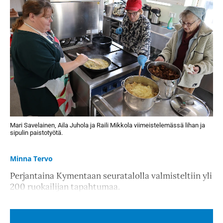
Mari Savelainen, Aila Juhola ja Raili Mikkola viimeistelemässä lihan ja
sipulin paistotyötä.
Minna Tervo
Perjantaina Kymentaan seuratalolla valmisteltiin yli
200 ruokailijan tapahtumaa.