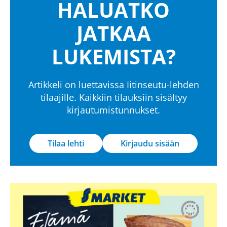
HALUATKO
JATKAA
LUKEMISTA?
Artikkeli on luettavissa Iitinseutu-lehden
tilaajille. Kaikkiin tilauksiin sisältyy
kirjautumistunnukset.
Tilaa lehti
Kirjaudu sisään