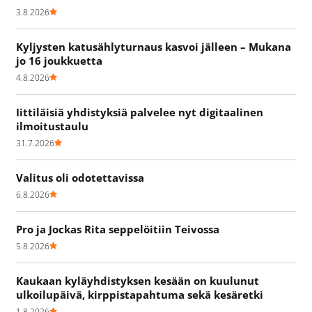
3.8.2026
Kyljysten katusählyturnaus kasvoi jälleen – Mukana
jo 16 joukkuetta
4.8.2026
Iittiläisiä yhdistyksiä palvelee nyt digitaalinen
ilmoitustaulu
31.7.2026
Valitus oli odotettavissa
6.8.2026
Pro ja Jockas Rita seppelöitiin Teivossa
5.8.2026
Kaukaan kyläyhdistyksen kesään on kuulunut
ulkoilupäivä, kirppistapahtuma sekä kesäretki
1.8.2026