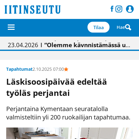
Tilaa
Hae
01.02.2026
05.02.2026
23.04.2026
| Painon vaihtumisen pitäisi näkyä hieman parempana painojäljen laatuna lehdessä
| Uudistettu kunnantalo on valoisa
| “Olemme käynnistämässä uudelleen keskustavisiotyön”
09.05.2026
| "Maalla on totuttu elämään omavaraisemmin kuin kaupungissa"
Tapahtumat
2.10.2025 07:00
Läskisoosipäivää edeltää
työläs perjantai
Perjantaina Kymentaan seuratalolla
valmisteltiin yli 200 ruokailijan tapahtumaa.