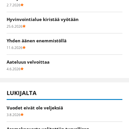
2.7.2026
Hyvinvointialue kiristää vyötään
25.6.2026
Yhden äänen enemmistöllä
11.6.2026
Aateluus velvoittaa
4.6.2026
LUKIJALTA
Vuodet eivät ole veljeksiä
3.8.2026
Asemakaavasta valitettiin turvallisen