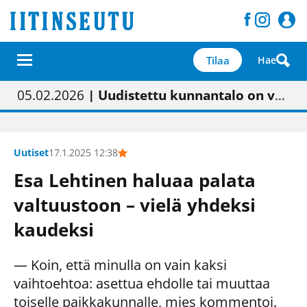
Tilaa
Hae
01.02.2026
05.02.2026
23.04.2026
| Painon vaihtumisen pitäisi näkyä hieman parempana painojäljen laatuna lehdessä
| Uudistettu kunnantalo on valoisa
| “Olemme käynnistämässä uudelleen keskustavisiotyön”
09.05.2026
| "Maalla on totuttu elämään omavaraisemmin kuin kaupungissa"
Uutiset
17.1.2025 12:38
Esa Lehtinen haluaa palata
valtuustoon – vielä yhdeksi
kaudeksi
— Koin, että minulla on vain kaksi
vaihtoehtoa: asettua ehdolle tai muuttaa
toiselle paikkakunnalle, mies kommentoi.