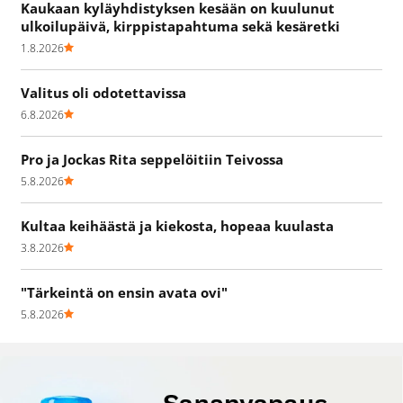
Kaukaan kyläyhdistyksen kesään on kuulunut
ulkoilupäivä, kirppistapahtuma sekä kesäretki
1.8.2026
Valitus oli odotettavissa
6.8.2026
Pro ja Jockas Rita seppelöitiin Teivossa
5.8.2026
Kultaa keihäästä ja kiekosta, hopeaa kuulasta
3.8.2026
"Tärkeintä on ensin avata ovi"
5.8.2026