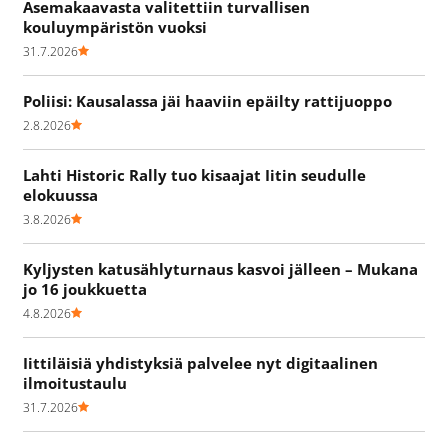
Asemakaavasta valitettiin turvallisen
kouluympäristön vuoksi
31.7.2026
Poliisi: Kausalassa jäi haaviin epäilty rattijuoppo
2.8.2026
Lahti Historic Rally tuo kisaajat Iitin seudulle
elokuussa
3.8.2026
Kyljysten katusählyturnaus kasvoi jälleen – Mukana
jo 16 joukkuetta
4.8.2026
Iittiläisiä yhdistyksiä palvelee nyt digitaalinen
ilmoitustaulu
31.7.2026