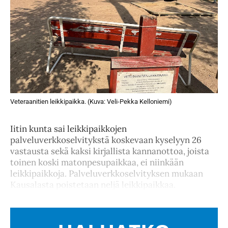
Veteraanitien leikkipaikka. (Kuva: Veli-Pekka Kelloniemi)
Iitin kunta sai leikkipaikkojen
palveluverkkoselvitykstä koskevaan kyselyyn 26
vastausta sekä kaksi kirjallista kannanottoa, joista
toinen koski matonpesupaikkaa, ei niinkään
leikkipaikkoja. Palveluverkkoselvityksen mukaan
Kausalasta poistetaan neljä leikkipaikkaa.