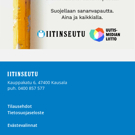
Kauppakatu 6, 47400 Kausala
puh. 0400 857 577
Tilausehdot
Tietosuojaseloste
Evästevalinnat