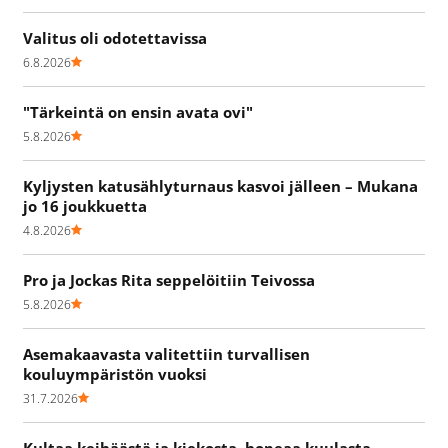
Valitus oli odotettavissa
6.8.2026
"Tärkeintä on ensin avata ovi"
5.8.2026
Kyljysten katusählyturnaus kasvoi jälleen – Mukana
jo 16 joukkuetta
4.8.2026
Pro ja Jockas Rita seppelöitiin Teivossa
5.8.2026
Asemakaavasta valitettiin turvallisen
kouluympäristön vuoksi
31.7.2026
Kultaa keihäästä ja kiekosta, hopeaa kuulasta