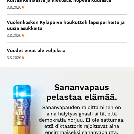
3.8.2026
Vuolenkosken Kyläpäivä houkutteli lapsiperheitä ja
uusia asukkaita
3.8.2026
Vuodet eivät ole veljeksiä
3.8.2026