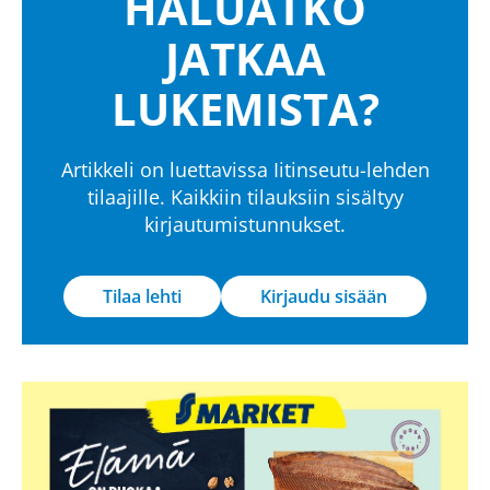
HALUATKO
JATKAA
LUKEMISTA?
Artikkeli on luettavissa Iitinseutu-lehden
tilaajille. Kaikkiin tilauksiin sisältyy
kirjautumistunnukset.
Tilaa lehti
Kirjaudu sisään