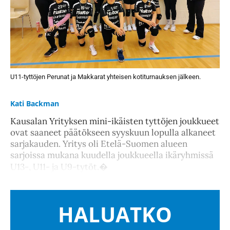
U11-tyttöjen Perunat ja Makkarat yhteisen kotiturnauksen jälkeen.
Kati Backman
Kausalan Yrityksen mini-ikäisten tyttöjen joukkueet
ovat saaneet päätökseen syyskuun lopulla alkaneet
sarjakauden. Yritys oli Etelä-Suomen alueen
sarjoissa mukana kuudella joukkueella ikäryhmissä
U13-, U11- ja U9-tytöt.�
HALUATKO