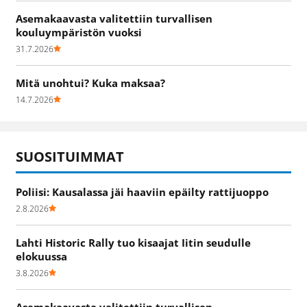
Asemakaavasta valitettiin turvallisen
kouluympäristön vuoksi
31.7.2026
Mitä unohtui? Kuka maksaa?
14.7.2026
SUOSITUIMMAT
Poliisi: Kausalassa jäi haaviin epäilty rattijuoppo
2.8.2026
Lahti Historic Rally tuo kisaajat Iitin seudulle
elokuussa
3.8.2026
Asemakaavasta valitettiin turvallisen