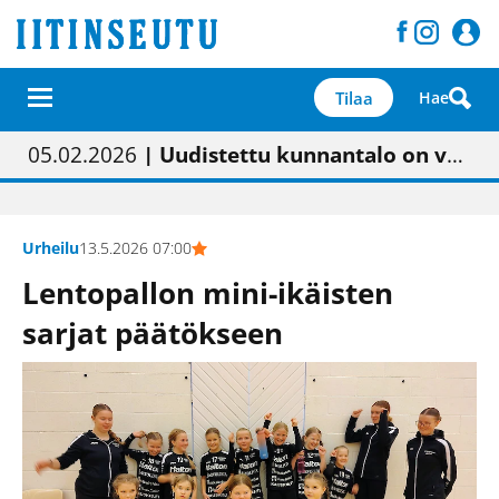
Tilaa
Hae
01.02.2026
05.02.2026
23.04.2026
| Painon vaihtumisen pitäisi näkyä hieman parempana painojäljen laatuna lehdessä
| Uudistettu kunnantalo on valoisa
| “Olemme käynnistämässä uudelleen keskustavisiotyön”
09.05.2026
| "Maalla on totuttu elämään omavaraisemmin kuin kaupungissa"
Urheilu
13.5.2026 07:00
Lentopallon mini-ikäisten
sarjat päätökseen