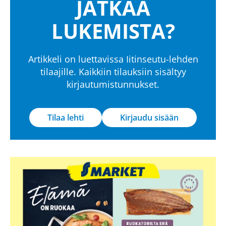
JATKAA
LUKEMISTA?
Artikkeli on luettavissa Iitinseutu-lehden
tilaajille. Kaikkiin tilauksiin sisältyy
kirjautumistunnukset.
Tilaa lehti
Kirjaudu sisään