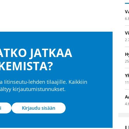
V
6.
V
2.
TKO JATKAA
H
KEMISTA?
25
Y
a Iitinseutu-lehden tilaajille. Kaikkiin
11
isältyy kirjautumistunnukset.
A
4.
i
Kirjaudu sisään
L