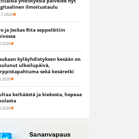
ittiläisiä yhdistyksiä palvelee nyt
igitaalinen ilmoitustaulu
.7.2026
ro ja Jockas Rita seppelöitiin
eivossa
8.2026
aukaan kyläyhdistyksen kesään on
uulunut ulkoilupäivä,
irppistapahtuma sekä kesäretki
8.2026
ultaa keihäästä ja kiekosta, hopeaa
uulasta
8.2026