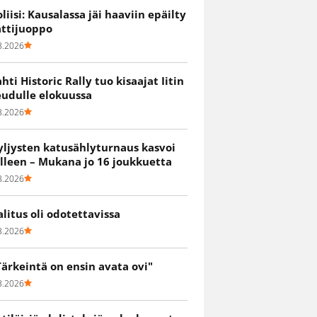
oliisi: Kausalassa jäi haaviin epäilty
attijuoppo
8.2026
ahti Historic Rally tuo kisaajat Iitin
eudulle elokuussa
8.2026
yljysten katusählyturnaus kasvoi
älleen – Mukana jo 16 joukkuetta
8.2026
alitus oli odotettavissa
8.2026
Tärkeintä on ensin avata ovi"
8.2026