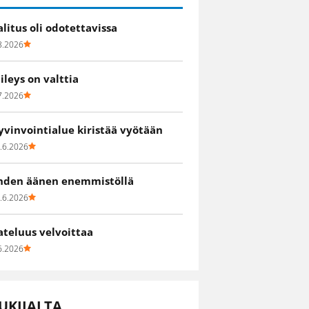
alitus oli odotettavissa
8.2026
iileys on valttia
7.2026
yvinvointialue kiristää vyötään
.6.2026
hden äänen enemmistöllä
.6.2026
ateluus velvoittaa
6.2026
UKIJALTA