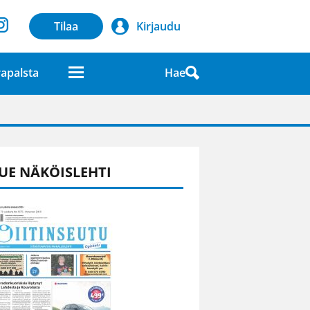
Tilaa
Kirjaudu
Hae
apalsta
laatuna lehdessä
UE NÄKÖISLEHTI