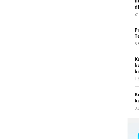
I
d
31
P
T
5.
K
k
k
1.
K
k
3.