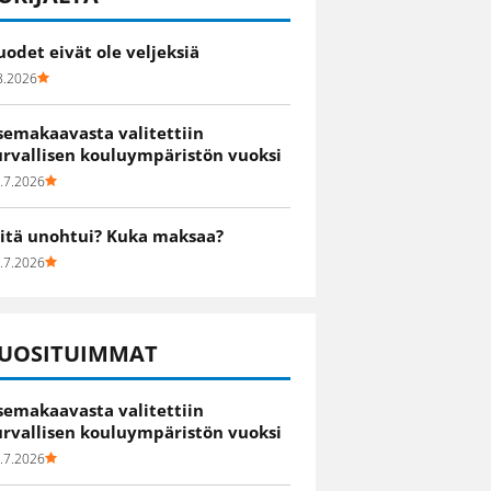
uodet eivät ole veljeksiä
8.2026
semakaavasta valitettiin
urvallisen kouluympäristön vuoksi
.7.2026
itä unohtui? Kuka maksaa?
.7.2026
UOSITUIMMAT
semakaavasta valitettiin
urvallisen kouluympäristön vuoksi
.7.2026