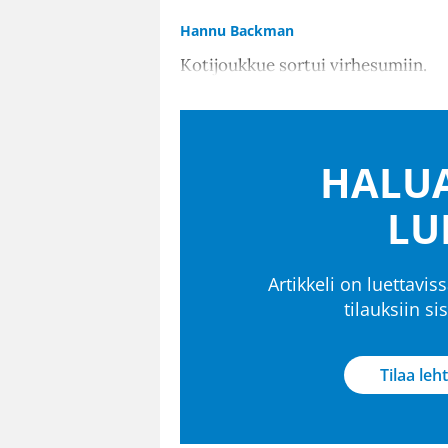
Hannu Backman
Kotijoukkue sortui virhesumiin.
HALUA
LU
Artikkeli on luettaviss
tilauksiin s
Tilaa leht