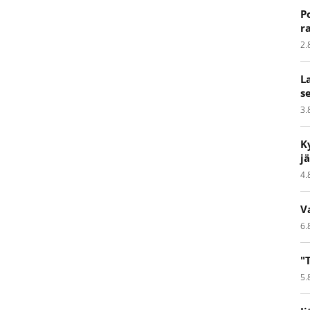
P
r
2.
L
s
3.
K
j
4.
V
6.
"
5.