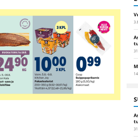
V
3.
A
t
31
M
14
S
A
t
31