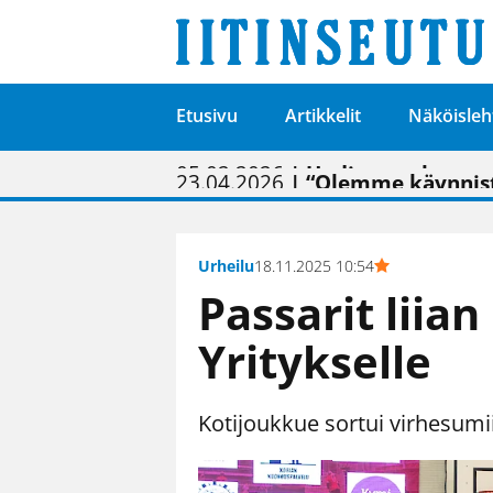
Etusivu
Artikkelit
Näköisleh
01.02.2026
05.02.2026
23.04.2026
| Painon vaihtumise
| Uudistettu kunnan
| “Olemme käynnist
09.05.2026
| "Maalla on totut
Urheilu
18.11.2025 10:54
Passarit liia
Yritykselle
Kotijoukkue sortui virhesumi