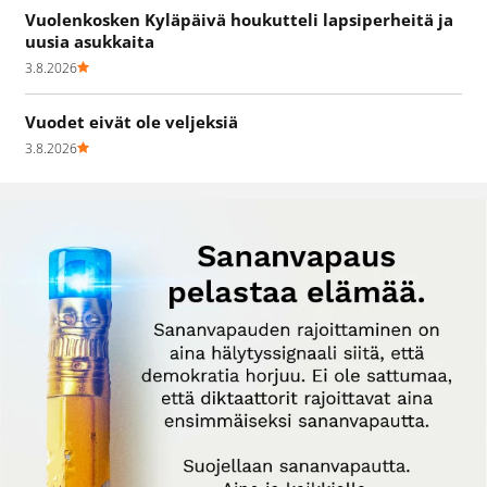
Vuolenkosken Kyläpäivä houkutteli lapsiperheitä ja
uusia asukkaita
3.8.2026
Vuodet eivät ole veljeksiä
3.8.2026