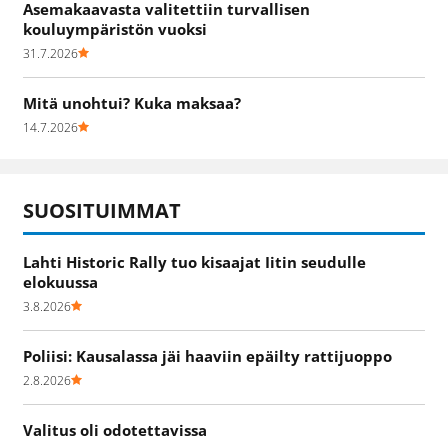
Asemakaavasta valitettiin turvallisen
kouluympäristön vuoksi
31.7.2026
Mitä unohtui? Kuka maksaa?
14.7.2026
SUOSITUIMMAT
Lahti Historic Rally tuo kisaajat Iitin seudulle
elokuussa
3.8.2026
Poliisi: Kausalassa jäi haaviin epäilty rattijuoppo
2.8.2026
Valitus oli odotettavissa