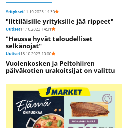
Yritykset
11.10.2023 14:30
"Iittiläisille yrityksille jää rippeet"
Uutiset
11.10.2023 14:31
"Haussa hyvät taloudelliset
selkänojat"
Uutiset
18.10.2023 10:00
Vuolenkosken ja Peltohiiren
päiväkotien urakoitsijat on valittu