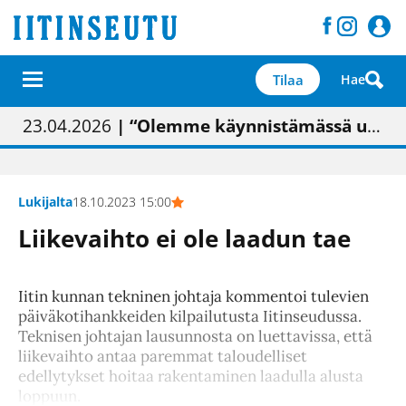
Tilaa
Hae
01.02.2026
05.02.2026
23.04.2026
| Painon vaihtumisen pitäisi näkyä hieman parempana painojäljen laatuna lehdessä
| Uudistettu kunnantalo on valoisa
| “Olemme käynnistämässä uudelleen keskustavisiotyön”
09.05.2026
| "Maalla on totuttu elämään omavaraisemmin kuin kaupungissa"
Lukijalta
18.10.2023 15:00
Liikevaihto ei ole laadun tae
Iitin kunnan tekninen johtaja kommentoi tulevien
päiväkotihankkeiden kilpailutusta Iitinseudussa.
Teknisen johtajan lausunnosta on luettavissa, että
liikevaihto antaa paremmat taloudelliset
edellytykset hoitaa rakentaminen laadulla alusta
loppuun.