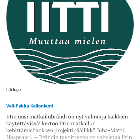
Iitti-logo.
Veli-Pekka Kelloniemi
Iitin uusi matkailubrändi on nyt valmis ja kaikkien
käytettävissä! kertoo Iitin matkailun
kehittämishankken projektipäällikkö Juha-Matti
Haapsaari. — Brändin tavoitteena on vahvistaa Iitin