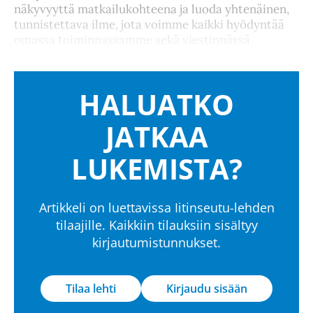
näkyvyyttä matkailukohteena ja luoda yhtenäinen,
tunnistettava ilme, jota voimme kaikki hyödyntää
omassa toiminnassamme sekä viestinnässä.
HALUATKO
JATKAA
LUKEMISTA?
Artikkeli on luettavissa Iitinseutu-lehden
tilaajille. Kaikkiin tilauksiin sisältyy
kirjautumistunnukset.
Tilaa lehti
Kirjaudu sisään