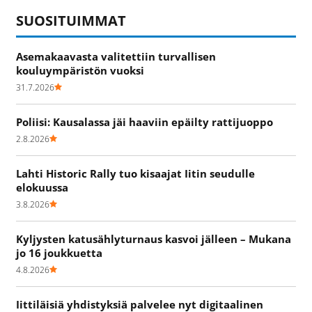
SUOSITUIMMAT
Asemakaavasta valitettiin turvallisen
kouluympäristön vuoksi
31.7.2026
Poliisi: Kausalassa jäi haaviin epäilty rattijuoppo
2.8.2026
Lahti Historic Rally tuo kisaajat Iitin seudulle
elokuussa
3.8.2026
Kyljysten katusählyturnaus kasvoi jälleen – Mukana
jo 16 joukkuetta
4.8.2026
Iittiläisiä yhdistyksiä palvelee nyt digitaalinen