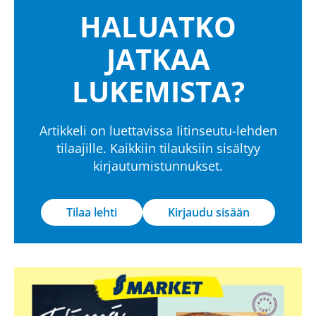
HALUATKO
JATKAA
LUKEMISTA?
Artikkeli on luettavissa Iitinseutu-lehden
tilaajille. Kaikkiin tilauksiin sisältyy
kirjautumistunnukset.
Tilaa lehti
Kirjaudu sisään