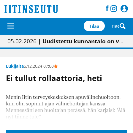
Tilaa
Hae
01.02.2026
05.02.2026
23.04.2026
| Painon vaihtumisen pitäisi näkyä hieman parempana painojäljen laatuna lehdessä
| Uudistettu kunnantalo on valoisa
| “Olemme käynnistämässä uudelleen keskustavisiotyön”
09.05.2026
| "Maalla on totuttu elämään omavaraisemmin kuin kaupungissa"
Lukijalta
5.12.2024 07:00
Ei tullut rollaattoria, heti
Menin Iitin terveyskeskuksen apuvälinehuoltoon,
kun olin sopinut ajan välinehoitajan kanssa.
Mennessäni sen huoltajan perässä, hän karjaisi: "Älä
nyt tänne tule."