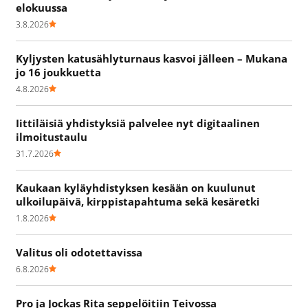
elokuussa
3.8.2026
Kyljysten katusählyturnaus kasvoi jälleen – Mukana
jo 16 joukkuetta
4.8.2026
Iittiläisiä yhdistyksiä palvelee nyt digitaalinen
ilmoitustaulu
31.7.2026
Kaukaan kyläyhdistyksen kesään on kuulunut
ulkoilupäivä, kirppistapahtuma sekä kesäretki
1.8.2026
Valitus oli odotettavissa
6.8.2026
Pro ja Jockas Rita seppelöitiin Teivossa