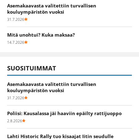
Asemakaavasta valitettiin turvallisen
kouluympäristön vuoksi
31.7.2026
Mitä unohtui? Kuka maksaa?
14.7.2026
SUOSITUIMMAT
Asemakaavasta valitettiin turvallisen
kouluympäristön vuoksi
31.7.2026
Poliisi: Kausalassa jäi haaviin epäilty rattijuoppo
2.8.2026
Lahti Historic Rally tuo kisaajat Iitin seudulle