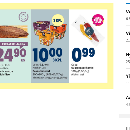
V
6.
V
2.
H
25
Y
11
A
4.
L