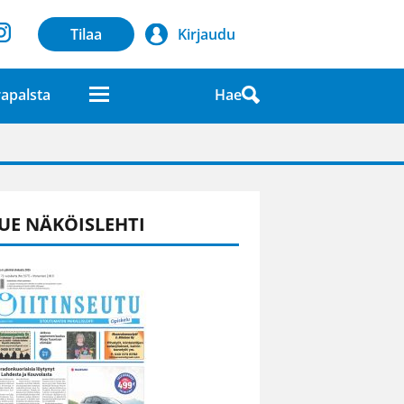
Tilaa
Kirjaudu
Hae
apalsta
laatuna lehdessä
UE NÄKÖISLEHTI