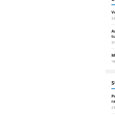
V
3.
A
t
31
M
14
S
P
r
2.