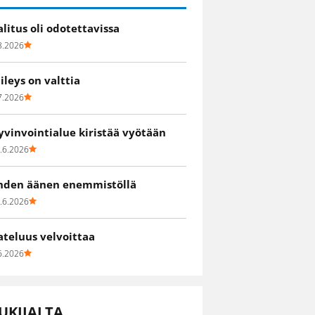
alitus oli odotettavissa
8.2026
iileys on valttia
7.2026
yvinvointialue kiristää vyötään
.6.2026
hden äänen enemmistöllä
.6.2026
ateluus velvoittaa
6.2026
UKIJALTA