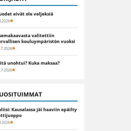
uodet eivät ole veljeksiä
8.2026
semakaavasta valitettiin
urvallisen kouluympäristön vuoksi
.7.2026
itä unohtui? Kuka maksaa?
.7.2026
UOSITUIMMAT
oliisi: Kausalassa jäi haaviin epäilty
attijuoppo
8.2026