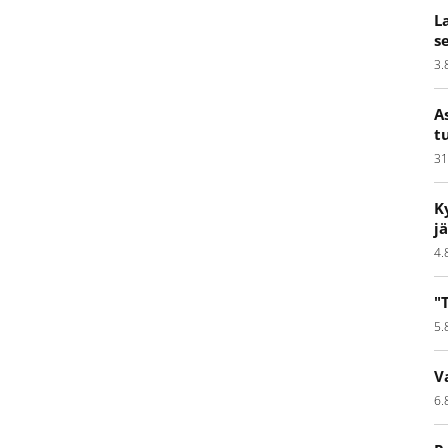
L
s
3.
A
t
31
K
j
4.
"
5.
V
6.