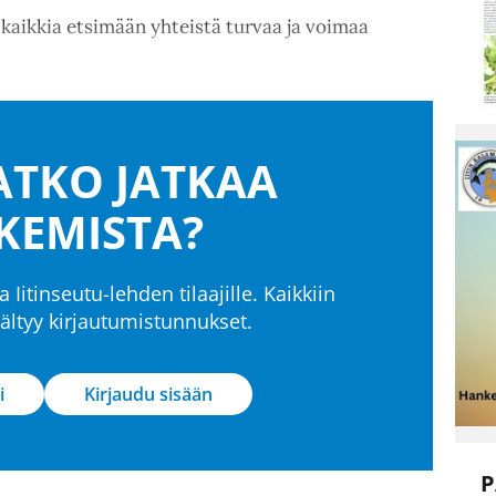
kaikkia etsimään yhteistä turvaa ja voimaa
TKO JATKAA
KEMISTA?
a Iitinseutu-lehden tilaajille. Kaikkiin
isältyy kirjautumistunnukset.
i
Kirjaudu sisään
P