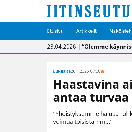
Etusivu
Artikkelit
Näköisleh
01.02.2026
05.02.2026
23.04.2026
| Painon vaihtumise
| Uudistettu kunnan
| “Olemme käynnist
09.05.2026
| "Maalla on totut
Lukijalta
26.4.2025 07:00
Haastavina a
antaa turvaa
"Yhdistyksemme haluaa rohkai
voimaa toisistamme."