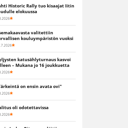
ahti Historic Rally tuo kisaajat Iitin
eudulle elokuussa
8.2026
semakaavasta valitettiin
urvallisen kouluympäristön vuoksi
.7.2026
yljysten katusählyturnaus kasvoi
älleen – Mukana jo 16 joukkuetta
8.2026
Tärkeintä on ensin avata ovi"
8.2026
alitus oli odotettavissa
8.2026