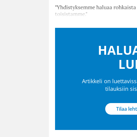
"Yhdistyksemme haluaa rohkaista 
toisistamme."
HALUA
LU
Artikkeli on luettaviss
tilauksiin s
Tilaa leht