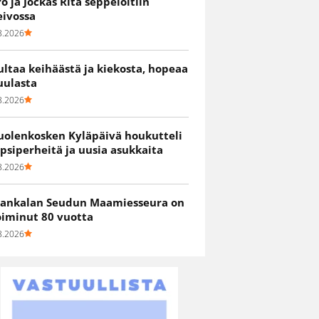
ro ja Jockas Rita seppelöitiin
eivossa
8.2026
ultaa keihäästä ja kiekosta, hopeaa
uulasta
8.2026
uolenkosken Kyläpäivä houkutteli
apsiperheitä ja uusia asukkaita
8.2026
ankalan Seudun Maamiesseura on
oiminut 80 vuotta
8.2026