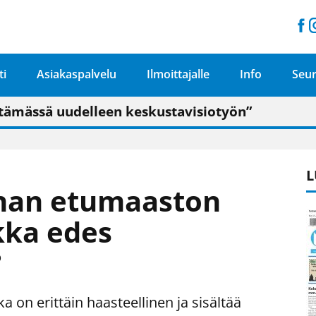
ti
Asiakaspalvelu
Ilmoittajalle
Info
Seur
n pitäisi näkyä hieman parempana painojäljen 
talo on valoisa
ämässä uudelleen keskustavisiotyön”
tu elämään omavaraisemmin kuin kaupungissa"
L
nnan etumaaston
kka edes
?
 on erittäin haasteellinen ja sisältää