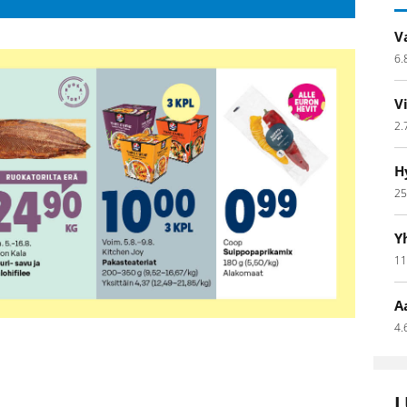
V
6.
V
2.
H
25
Y
11
A
4.
L