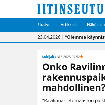
Etusivu
Artikkelit
Näköisleh
01.02.2026
05.02.2026
23.04.2026
| Painon vaihtumise
| Uudistettu kunnan
| “Olemme käynnist
09.05.2026
| "Maalla on totut
Lukijalta
18.3.2025 07:52
Onko Ravili
rakennuspai
mahdollinen
"Ravilinnan etumaaston paikka