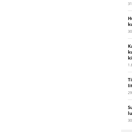
31
H
k
30
K
k
k
1.
T
I
29
S
l
30