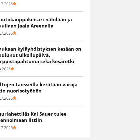
.7.2026
uutokauppakeisari nähdään ja
uullaan Jaala Areenalla
.7.2026
aukaan kyläyhdistyksen kesään on
uulunut ulkoilupäivä,
irppistapahtuma sekä kesäretki
8.2026
iltujen tansseilla kerätään varoja
itin nuorisotyöhön
.7.2026
uurlähettiläs Kai Sauer tulee
uennoimaan Iittiin
.7.2026