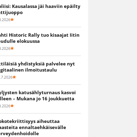
oliisi: Kausalassa jäi haaviin epäilty
attijuoppo
8.2026
ahti Historic Rally tuo kisaajat Iitin
eudulle elokuussa
8.2026
ittiläisiä yhdistyksiä palvelee nyt
igitaalinen ilmoitustaulu
.7.2026
yljysten katusählyturnaus kasvoi
älleen – Mukana jo 16 joukkuetta
8.2026
okotekriittisyys aiheuttaa
aasteita ennaltaehkäisevälle
erveydenhoidolle