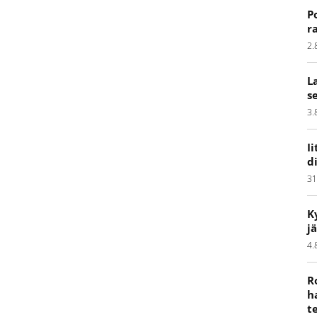
P
r
2.
L
s
3.
I
d
31
K
j
4.
R
h
t