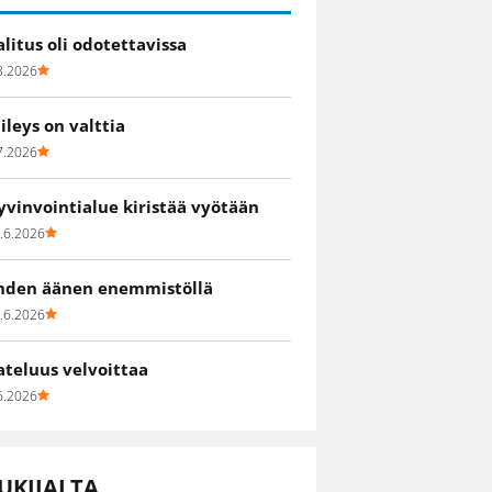
alitus oli odotettavissa
8.2026
iileys on valttia
7.2026
yvinvointialue kiristää vyötään
.6.2026
hden äänen enemmistöllä
.6.2026
ateluus velvoittaa
6.2026
UKIJALTA