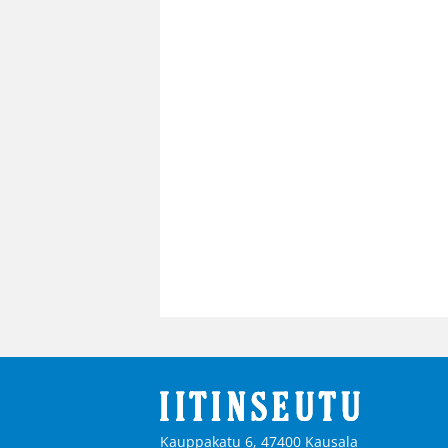
Kauppakatu 6, 47400 Kausala