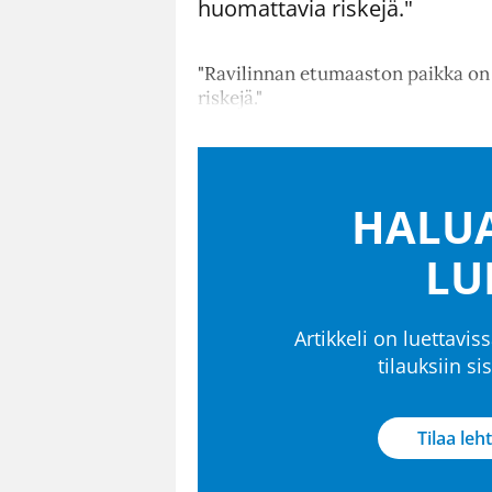
huomattavia riskejä."
"Ravilinnan etumaaston paikka on 
riskejä."
HALUA
LU
Artikkeli on luettaviss
tilauksiin s
Tilaa leht