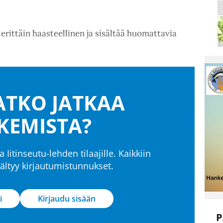
erittäin haasteellinen ja sisältää huomattavia
TKO JATKAA
KEMISTA?
a Iitinseutu-lehden tilaajille. Kaikkiin
isältyy kirjautumistunnukset.
i
Kirjaudu sisään
P