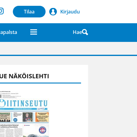
Tilaa
Kirjaudu
Hae
apalsta
laatuna lehdessä
UE NÄKÖISLEHTI