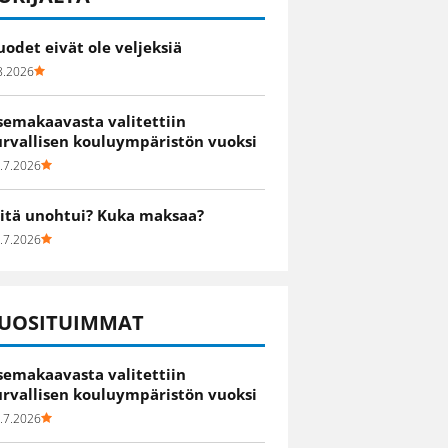
uodet eivät ole veljeksiä
8.2026
semakaavasta valitettiin
urvallisen kouluympäristön vuoksi
.7.2026
itä unohtui? Kuka maksaa?
.7.2026
UOSITUIMMAT
semakaavasta valitettiin
urvallisen kouluympäristön vuoksi
.7.2026