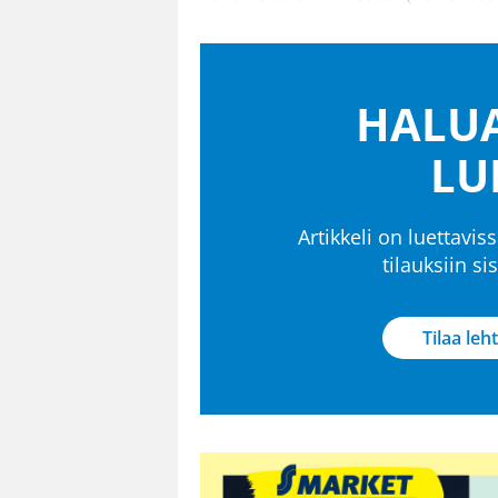
HALUA
LU
Artikkeli on luettaviss
tilauksiin s
Tilaa leht