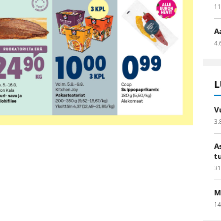
11
A
4.
L
V
3.
A
t
31
M
14