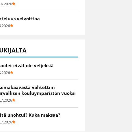
.6.2026
ateluus velvoittaa
6.2026
UKIJALTA
uodet eivät ole veljeksiä
8.2026
semakaavasta valitettiin
urvallisen kouluympäristön vuoksi
.7.2026
itä unohtui? Kuka maksaa?
.7.2026