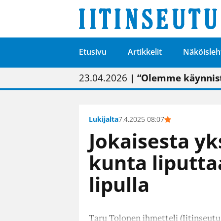
Etusivu
Artikkelit
Näköisleh
01.02.2026
05.02.2026
23.04.2026
| Painon vaihtumise
| Uudistettu kunnan
| “Olemme käynnist
09.05.2026
| "Maalla on totut
Lukijalta
7.4.2025 08:07
Jokaisesta yk
kunta liputt
lipulla
Taru Tolonen ihmetteli (Iitinseutu 