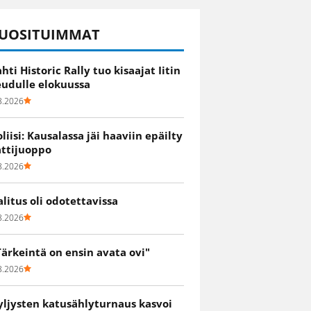
UOSITUIMMAT
ahti Historic Rally tuo kisaajat Iitin
eudulle elokuussa
8.2026
oliisi: Kausalassa jäi haaviin epäilty
attijuoppo
8.2026
alitus oli odotettavissa
8.2026
Tärkeintä on ensin avata ovi"
8.2026
yljysten katusählyturnaus kasvoi