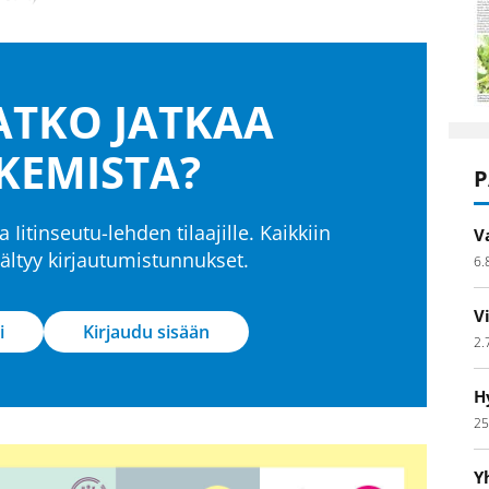
TKO JATKAA
KEMISTA?
P
a Iitinseutu-lehden tilaajille. Kaikkiin
V
isältyy kirjautumistunnukset.
6.
V
i
Kirjaudu sisään
2.
H
25
Y