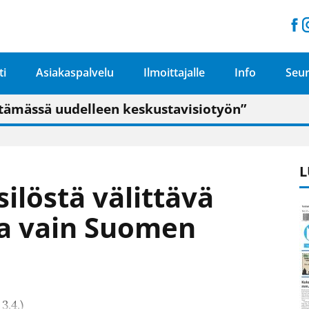
ti
Asiakaspalvelu
Ilmoittajalle
Info
Seur
n pitäisi näkyä hieman parempana painojäljen 
talo on valoisa
ämässä uudelleen keskustavisiotyön”
tu elämään omavaraisemmin kuin kaupungissa"
L
silöstä välittävä
aa vain Suomen
3.4.)