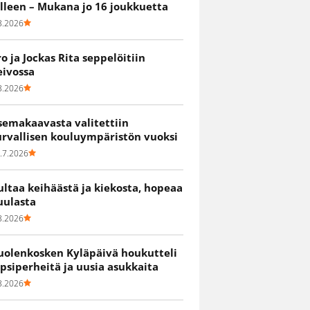
älleen – Mukana jo 16 joukkuetta
8.2026
ro ja Jockas Rita seppelöitiin
eivossa
8.2026
semakaavasta valitettiin
urvallisen kouluympäristön vuoksi
.7.2026
ultaa keihäästä ja kiekosta, hopeaa
uulasta
8.2026
uolenkosken Kyläpäivä houkutteli
apsiperheitä ja uusia asukkaita
8.2026