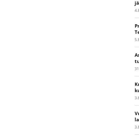
j
4.
P
T
5.
A
t
31
K
k
3.
V
l
3.