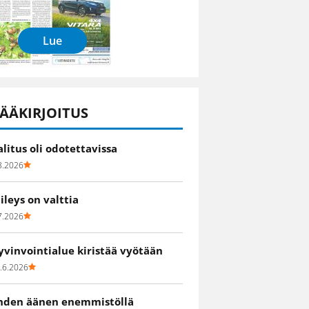
Lue
ÄÄKIRJOITUS
alitus oli odotettavissa
8.2026
iileys on valttia
7.2026
yvinvointialue kiristää vyötään
.6.2026
hden äänen enemmistöllä