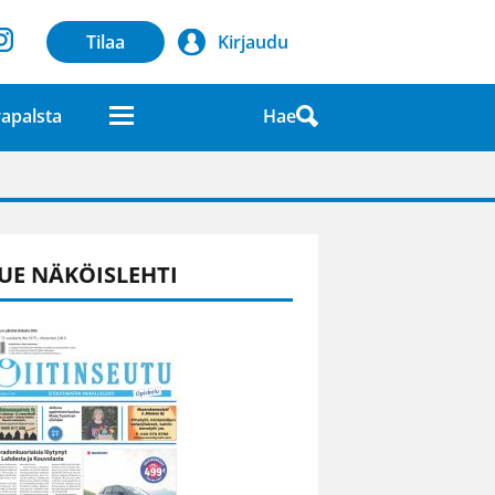
Tilaa
Kirjaudu
Hae
apalsta
laatuna lehdessä
UE NÄKÖISLEHTI