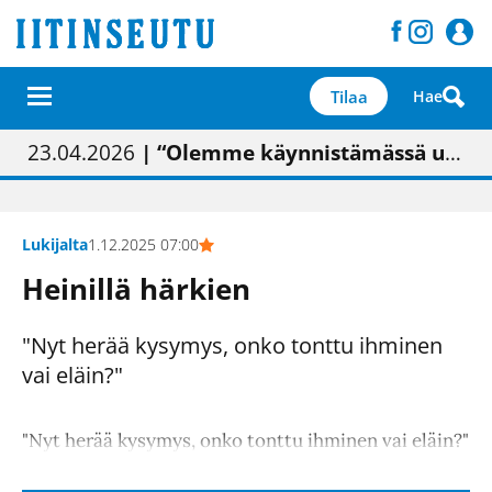
Tilaa
Hae
01.02.2026
05.02.2026
23.04.2026
| Painon vaihtumisen pitäisi näkyä hieman parempana painojäljen laatuna lehdessä
| Uudistettu kunnantalo on valoisa
| “Olemme käynnistämässä uudelleen keskustavisiotyön”
09.05.2026
| "Maalla on totuttu elämään omavaraisemmin kuin kaupungissa"
Lukijalta
1.12.2025 07:00
Heinillä härkien
"Nyt herää kysymys, onko tonttu ihminen
vai eläin?"
"Nyt herää kysymys, onko tonttu ihminen vai eläin?"