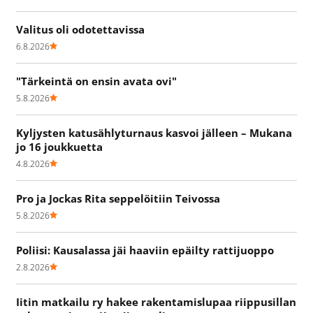
Valitus oli odotettavissa
6.8.2026
"Tärkeintä on ensin avata ovi"
5.8.2026
Kyljysten katusählyturnaus kasvoi jälleen – Mukana
jo 16 joukkuetta
4.8.2026
Pro ja Jockas Rita seppelöitiin Teivossa
5.8.2026
Poliisi: Kausalassa jäi haaviin epäilty rattijuoppo
2.8.2026
Iitin matkailu ry hakee rakentamislupaa riippusillan