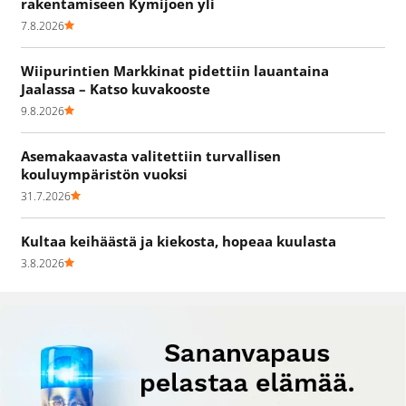
rakentamiseen Kymijoen yli
7.8.2026
Wiipurintien Markkinat pidettiin lauantaina
Jaalassa – Katso kuvakooste
9.8.2026
Asemakaavasta valitettiin turvallisen
kouluympäristön vuoksi
31.7.2026
Kultaa keihäästä ja kiekosta, hopeaa kuulasta
3.8.2026