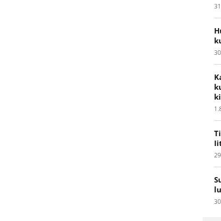
31
H
k
30
K
k
k
1.
T
I
29
S
l
30