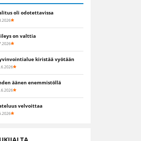
alitus oli odotettavissa
8.2026
iileys on valttia
7.2026
yvinvointialue kiristää vyötään
.6.2026
hden äänen enemmistöllä
.6.2026
ateluus velvoittaa
6.2026
UKIJALTA