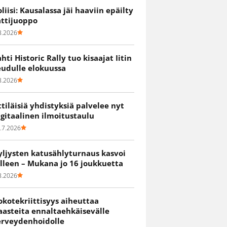
oliisi: Kausalassa jäi haaviin epäilty
attijuoppo
8.2026
ahti Historic Rally tuo kisaajat Iitin
eudulle elokuussa
8.2026
ittiläisiä yhdistyksiä palvelee nyt
igitaalinen ilmoitustaulu
.7.2026
yljysten katusählyturnaus kasvoi
älleen – Mukana jo 16 joukkuetta
8.2026
okotekriittisyys aiheuttaa
aasteita ennaltaehkäisevälle
erveydenhoidolle