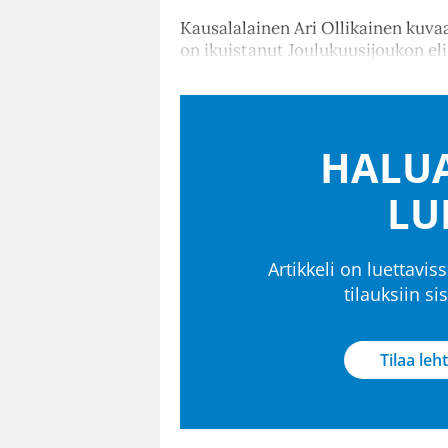
Kausalalainen Ari Ollikainen kuvaa
on ikuistanut Joulukuusijoukon e
HALUA
LU
Artikkeli on luettaviss
tilauksiin s
Tilaa leht