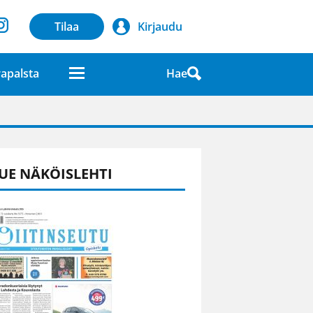
Tilaa
Kirjaudu
Hae
apalsta
laatuna lehdessä
UE NÄKÖISLEHTI