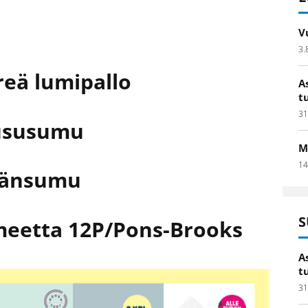
V
3.
reä lumipallo
A
t
31
uususumu
M
14
ydänsumu
S
meetta 12P/Pons-Brooks
A
t
31