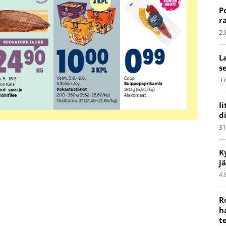
P
r
2.
L
s
3.
I
d
31
K
j
4.
R
h
t