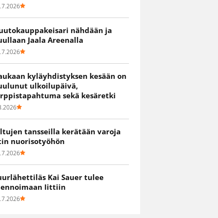
.7.2026
uutokauppakeisari nähdään ja
uullaan Jaala Areenalla
.7.2026
aukaan kyläyhdistyksen kesään on
uulunut ulkoilupäivä,
irppistapahtuma sekä kesäretki
8.2026
iltujen tansseilla kerätään varoja
itin nuorisotyöhön
.7.2026
uurlähettiläs Kai Sauer tulee
uennoimaan Iittiin
.7.2026