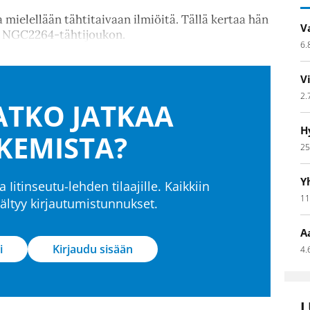
 mielellään tähtitaivaan ilmiöitä. Tällä kertaa hän
V
li NGC2264-tähtijoukon.
6.
V
2.
TKO JATKAA
H
KEMISTA?
25
Y
a Iitinseutu-lehden tilaajille. Kaikkiin
11
isältyy kirjautumistunnukset.
A
i
Kirjaudu sisään
4.
L