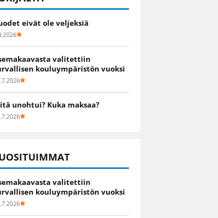
uodet eivät ole veljeksiä
8.2026
semakaavasta valitettiin
urvallisen kouluympäristön vuoksi
.7.2026
itä unohtui? Kuka maksaa?
.7.2026
UOSITUIMMAT
semakaavasta valitettiin
urvallisen kouluympäristön vuoksi
.7.2026