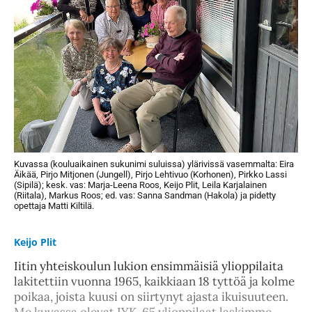
Kuvassa (kouluaikainen sukunimi suluissa) ylärivissä vasemmalta: Eira
Äikää, Pirjo Mitjonen (Jungell), Pirjo Lehtivuo (Korhonen), Pirkko Lassi
(Sipilä); kesk. vas: Marja-Leena Roos, Keijo Plit, Leila Karjalainen
(Riitala), Markus Roos; ed. vas: Sanna Sandman (Hakola) ja pidetty
opettaja Matti Kiltilä.
Keijo Plit
Iitin yhteiskoulun lukion ensimmäisiä ylioppilaita
lakitettiin vuonna 1965, kaikkiaan 18 tyttöä ja kolme
poikaa, joista kuusi on siirtynyt ajasta ikuisuuteen.
Me kuvassa olevat IYK-65 ylioppilaat laskimme