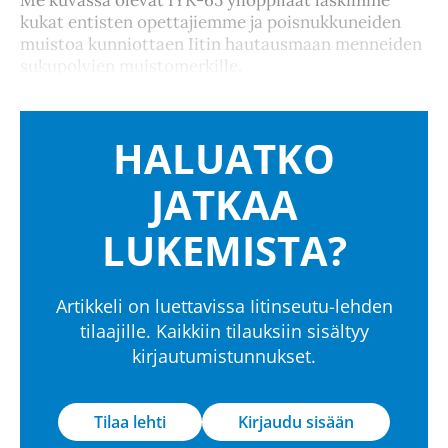
kukat entisten opettajiemme ja poisnukkuneiden
muistoa kunniottaen Iitin hautausmaan menneiden
sukupolvien muistomerkille.
HALUATKO
JATKAA
LUKEMISTA?
Artikkeli on luettavissa Iitinseutu-lehden
tilaajille. Kaikkiin tilauksiin sisältyy
kirjautumistunnukset.
Tilaa lehti
Kirjaudu sisään