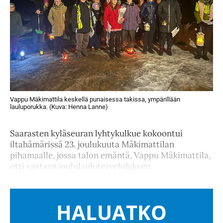
Vappu Mäkimattila keskellä punaisessa takissa, ympärillään
lauluporukka. (Kuva: Henna Lanne)
Saarasten kyläseuran lyhtykulkue kokoontui
iltahämärissä 23. joulukuuta Mäkimattilan
pihamaalle, jossa talon emäntä, Vappu Mäkimattila,
otti vastaan joululaulutervehdyksen.
HALUATKO