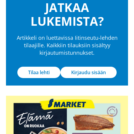
JATKAA
LUKEMISTA?
Artikkeli on luettavissa Iitinseutu-lehden
tilaajille. Kaikkiin tilauksiin sisältyy
kirjautumistunnukset.
Tilaa lehti
Kirjaudu sisään