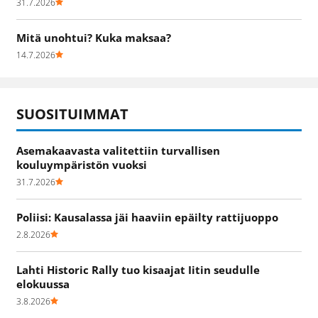
31.7.2026
Mitä unohtui? Kuka maksaa?
14.7.2026
SUOSITUIMMAT
Asemakaavasta valitettiin turvallisen
kouluympäristön vuoksi
31.7.2026
Poliisi: Kausalassa jäi haaviin epäilty rattijuoppo
2.8.2026
Lahti Historic Rally tuo kisaajat Iitin seudulle
elokuussa
3.8.2026