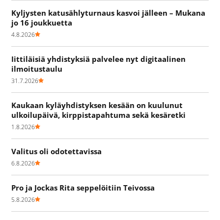
Kyljysten katusählyturnaus kasvoi jälleen – Mukana
jo 16 joukkuetta
4.8.2026
Iittiläisiä yhdistyksiä palvelee nyt digitaalinen
ilmoitustaulu
31.7.2026
Kaukaan kyläyhdistyksen kesään on kuulunut
ulkoilupäivä, kirppistapahtuma sekä kesäretki
1.8.2026
Valitus oli odotettavissa
6.8.2026
Pro ja Jockas Rita seppelöitiin Teivossa
5.8.2026