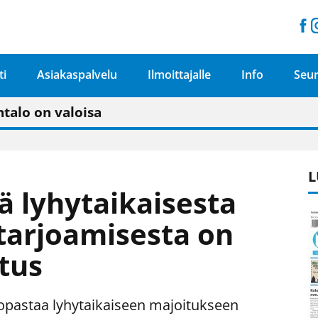
ti
Asiakaspalvelu
Ilmoittajalle
Info
Seur
n pitäisi näkyä hieman parempana painojäljen 
talo on valoisa
ämässä uudelleen keskustavisiotyön”
tu elämään omavaraisemmin kuin kaupungissa"
L
ä lyhytaikaisesta
tarjoamisesta on
tus
opastaa lyhytaikaiseen majoitukseen