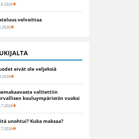
.6.2026
ateluus velvoittaa
6.2026
UKIJALTA
uodet eivät ole veljeksiä
8.2026
semakaavasta valitettiin
urvallisen kouluympäristön vuoksi
.7.2026
itä unohtui? Kuka maksaa?
.7.2026