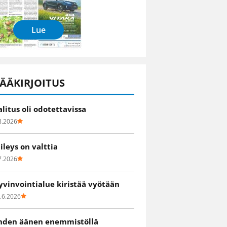
Lue
ÄÄKIRJOITUS
alitus oli odotettavissa
8.2026
iileys on valttia
7.2026
yvinvointialue kiristää vyötään
.6.2026
hden äänen enemmistöllä