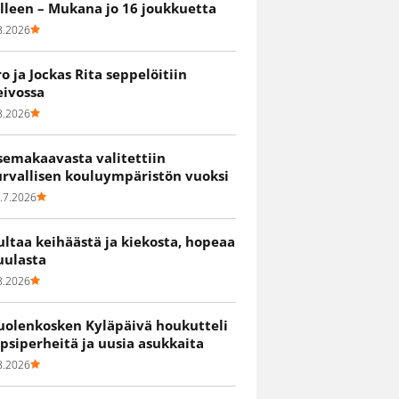
älleen – Mukana jo 16 joukkuetta
8.2026
ro ja Jockas Rita seppelöitiin
eivossa
8.2026
semakaavasta valitettiin
urvallisen kouluympäristön vuoksi
.7.2026
ultaa keihäästä ja kiekosta, hopeaa
uulasta
8.2026
uolenkosken Kyläpäivä houkutteli
apsiperheitä ja uusia asukkaita
8.2026