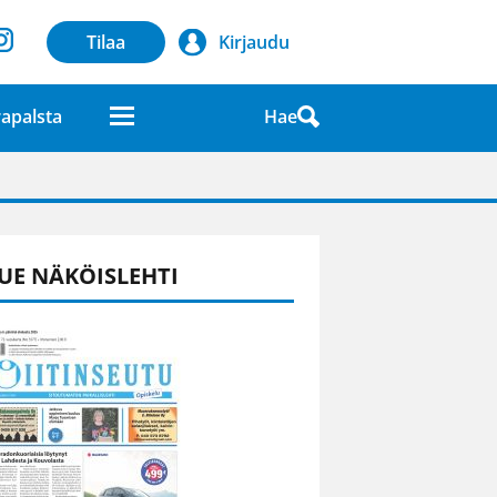
Tilaa
Kirjaudu
Hae
apalsta
laatuna lehdessä
UE NÄKÖISLEHTI