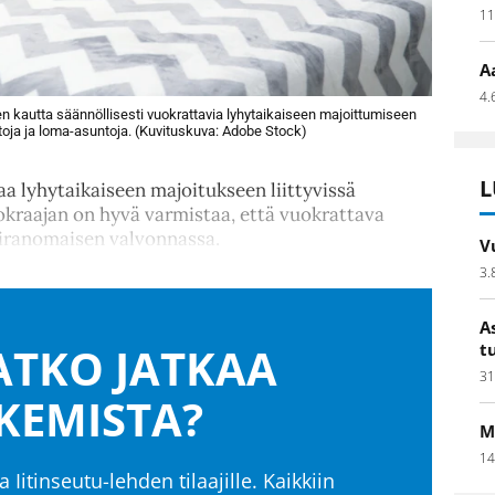
11
A
4.
n kautta säännöllisesti vuokrattavia lyhytaikaiseen majoittumiseen
stoja ja loma-asuntoja. (Kuvituskuva: Adobe Stock)
L
a lyhytaikaiseen majoitukseen liittyvissä
uokraajan on hyvä varmistaa, että vuokrattava
viranomaisen valvonnassa.
V
3.
A
TKO JATKAA
t
31
KEMISTA?
M
14
a Iitinseutu-lehden tilaajille. Kaikkiin