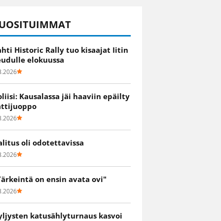
UOSITUIMMAT
ahti Historic Rally tuo kisaajat Iitin
eudulle elokuussa
8.2026
oliisi: Kausalassa jäi haaviin epäilty
attijuoppo
8.2026
alitus oli odotettavissa
8.2026
Tärkeintä on ensin avata ovi"
8.2026
yljysten katusählyturnaus kasvoi