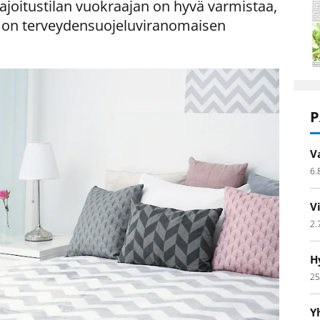
 Majoitustilan vuokraajan on hyvä varmistaa,
la on terveydensuojeluviranomaisen
P
V
6.
V
2.
H
25
Y