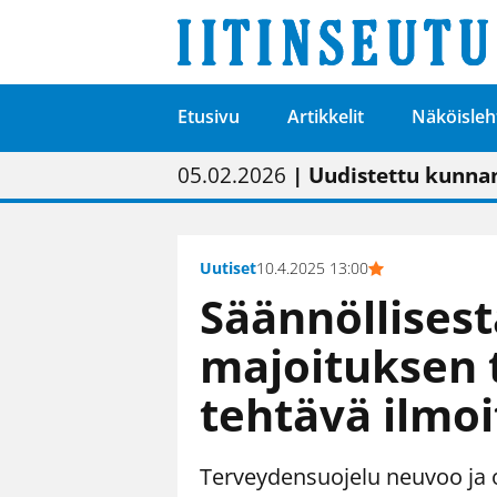
Etusivu
Artikkelit
Näköisleh
01.02.2026
05.02.2026
23.04.2026
| Painon vaihtumise
| Uudistettu kunnan
| “Olemme käynnist
09.05.2026
| "Maalla on totut
Uutiset
10.4.2025 13:00
Säännöllisest
majoituksen 
tehtävä ilmoi
Terveydensuojelu neuvoo ja 