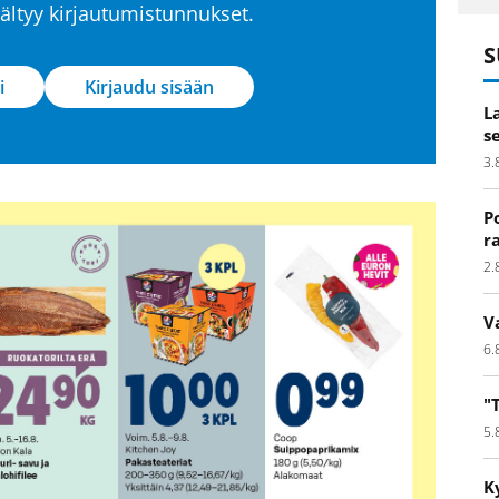
isältyy kirjautumistunnukset.
S
i
Kirjaudu sisään
L
s
3.
P
r
2.
V
6.
"
5.
K