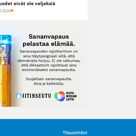
uodet eivät ole veljeksiä
8.2026
Tilausehdot