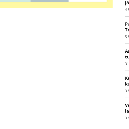
j
4.
P
T
5.
A
t
31
K
k
3.
V
l
3.