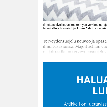
Ilmoitusvelvollisuus koske myös verkkoalustoje
tarkoitettuja huoneistoja, kuten Airbnb -huonei
Terveydensuojelu neuvoo ja opasta
ilmoitusasioissa. Majoitustilan v
majoitustila on terveydensuojelu
HALUA
LU
Artikkeli on luettaviss