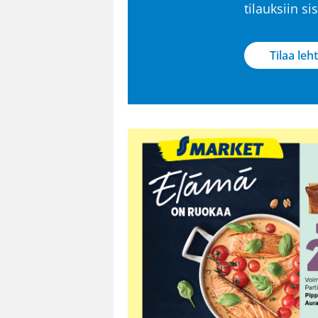
tilauksiin s
Tilaa leht