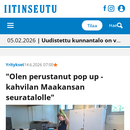
Tilaa
Hae
01.02.2026
05.02.2026
23.04.2026
| Painon vaihtumisen pitäisi näkyä hieman parempana painojäljen laatuna lehdessä
| Uudistettu kunnantalo on valoisa
| “Olemme käynnistämässä uudelleen keskustavisiotyön”
09.05.2026
| "Maalla on totuttu elämään omavaraisemmin kuin kaupungissa"
Yritykset
14.6.2026 07:00
"Olen perustanut pop up -
kahvilan Maakansan
seuratalolle"