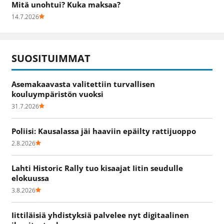
Mitä unohtui? Kuka maksaa?
14.7.2026
SUOSITUIMMAT
Asemakaavasta valitettiin turvallisen
kouluympäristön vuoksi
31.7.2026
Poliisi: Kausalassa jäi haaviin epäilty rattijuoppo
2.8.2026
Lahti Historic Rally tuo kisaajat Iitin seudulle
elokuussa
3.8.2026
Iittiläisiä yhdistyksiä palvelee nyt digitaalinen