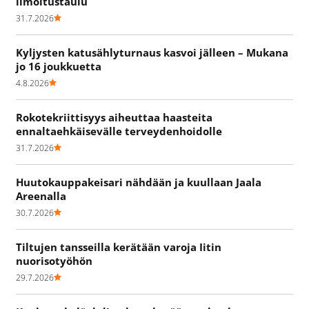
ilmoitustaulu
31.7.2026
Kyljysten katusählyturnaus kasvoi jälleen – Mukana
jo 16 joukkuetta
4.8.2026
Rokotekriittisyys aiheuttaa haasteita
ennaltaehkäisevälle terveydenhoidolle
31.7.2026
Huutokauppakeisari nähdään ja kuullaan Jaala
Areenalla
30.7.2026
Tiltujen tansseilla kerätään varoja Iitin
nuorisotyöhön
29.7.2026