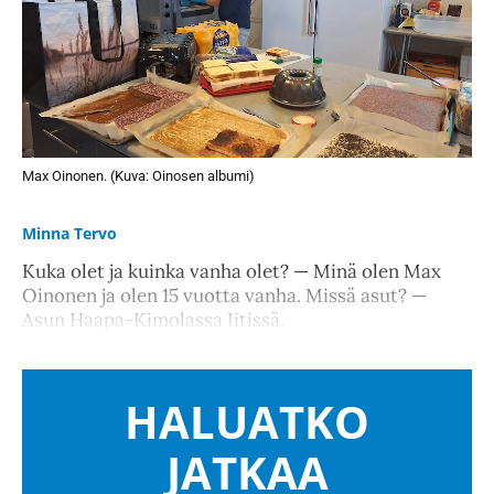
Max Oinonen. (Kuva: Oinosen albumi)
Minna Tervo
Kuka olet ja kuinka vanha olet? — Minä olen Max
Oinonen ja olen 15 vuotta vanha. Missä asut? —
Asun Haapa-Kimolassa Iitissä.
HALUATKO
JATKAA