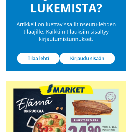
LUKEMISTA?
Artikkeli on luettavissa Iitinseutu-lehden
tilaajille. Kaikkiin tilauksiin sisältyy
kirjautumistunnukset.
Tilaa lehti
Kirjaudu sisään