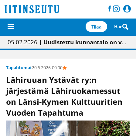
Tilaa
Hae
01.02.2026
05.02.2026
23.04.2026
| Painon vaihtumisen pitäisi näkyä hieman parempana painojäljen laatuna lehdessä
| Uudistettu kunnantalo on valoisa
| “Olemme käynnistämässä uudelleen keskustavisiotyön”
09.05.2026
| "Maalla on totuttu elämään omavaraisemmin kuin kaupungissa"
Tapahtumat
20.6.2026 00:00
Lähiruuan Ystävät ry:n
järjestämä Lähiruokamessut
on Länsi-Kymen Kulttuuritien
Vuoden Tapahtuma