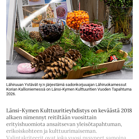
Lähiruuan Ystävät ry:n järjestämä sadonkorjuuajan Lähiruokamessut
Korian Kallioniemessä on Länsi-Kymen Kulttuuritien Vuoden Tapahtuma
2026.
Länsi-Kymen Kulttuuritieyhdistys on keväästä 2018
alkaen nimennyt reitiltään vuosittain
erityishuomiota ansaitsevan yleisötapahtuman,
erikoiskohteen ja kulttuurimaiseman.
Valintakriteerit ovat joka vuosi pysyneet samoina