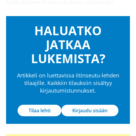
Jarkko Salonen Suomen Leijonan ritarimerkin.
HALUATKO
JATKAA
LUKEMISTA?
Artikkeli on luettavissa Iitinseutu-lehden
tilaajille. Kaikkiin tilauksiin sisältyy
kirjautumistunnukset.
Tilaa lehti
Kirjaudu sisään