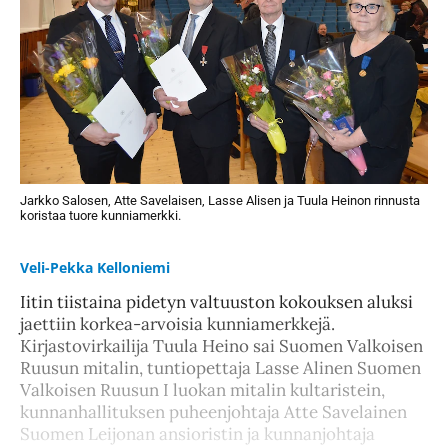
Jarkko Salosen, Atte Savelaisen, Lasse Alisen ja Tuula Heinon rinnusta
koristaa tuore kunniamerkki.
Veli-Pekka Kelloniemi
Iitin tiistaina pidetyn valtuuston kokouksen aluksi
jaettiin korkea-arvoisia kunniamerkkejä.
Kirjastovirkailija Tuula Heino sai Suomen Valkoisen
Ruusun mitalin, tuntiopettaja Lasse Alinen Suomen
Valkoisen Ruusun I luokan mitalin kultaristein,
kunnanhallituksen puheenjohtaja Atte Savelainen
Suomen Leijonan ansioristin ja kunnanjohtaja